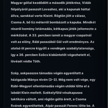
Magyar góllal kezdődött a második játékrész, Vidák
félpályáról passzolt Lovashoz, aki a kapunak háttal
állva, sarokkal verte Kleint. Rögtön jött a válasz,
Csoma A. bő tíz méterről bombázott a kapuba. Mindkét
részről kemény letámadás, kétkapus játék jellemezte a
mérkőzést. A 33. percben ismét a magyar csapatnál
volt az előny, Rábl passzából Gál volt eredményes. Az
utolsó öt percre kigyűlt a vendégek szabálytalansága,
így a 36. percben Szőcs kisbüntetőt végezhetett el,
lövését védte Tóth.
Szép, sokpasszos támadás végén egyenlített a
házigazda Mánya révén (3–3). Még nem volt vége, egy
Rábl–Megyeri ellentámadás végén utóbbi lőtte el a
labdát Klein mellett. Székelyföld vészkapusos
taktikára váltott, ami rögtön góllá érett, a Csoma
fivérek egyenlítettek, Alpár passzát Ferenc lőtte be. A