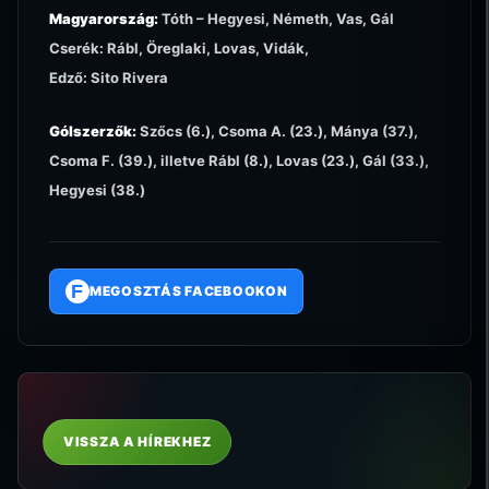
Magyarország:
Tóth – Hegyesi, Németh, Vas, Gál
Cserék: Rábl, Öreglaki, Lovas, Vidák,
Edző: Sito Rivera
Gólszerzők:
Szőcs (6.), Csoma A. (23.), Mánya (37.),
Csoma F. (39.), illetve Rábl (8.), Lovas (23.), Gál (33.),
Hegyesi (38.)
F
MEGOSZTÁS FACEBOOKON
VISSZA A HÍREKHEZ