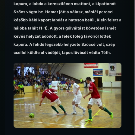
kapura, a labda a keresztlécen csattant, a kipattanót
Szőcs vágta be. Hamar jött a válasz, másfél perccel
később Rábl kapott labdát a hatoson belül, Klein felett a
hálóba talált (1–1). A gyors gólváltást követően ismét
kevés helyzet adódott, a felek főleg távolról lőttek
kapura. A félidő legszebb helyzete Szőcsé volt, szép
csellel küldte el védőjét, lapos lövését védte Tóth.