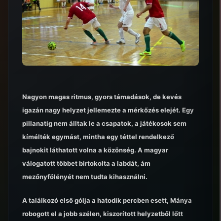
Nagyon magas ritmus, gyors támadások, de kevés
igazán nagy helyzet jellemezte a mérkőzés elejét. Egy
pillanatig nem álltak le a csapatok, a játékosok sem
kímélték egymást, mintha egy téttel rendelkező
bajnokit láthatott volna a közönség. A magyar
válogatott többet birtokolta a labdát, ám
mezőnyfölényét nem tudta kihasználni.
A találkozó első gólja a hatodik percben esett, Mánya
robogott el a jobb szélen, kiszorított helyzetből lőtt