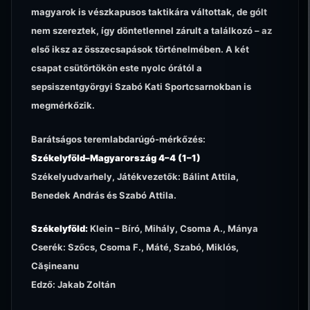
magyarok is vészkapusos taktikára váltottak, de gólt
nem szereztek, így döntetlennel zárult a találkozó – az
első iksz az összecsapások történelmében. A két
csapat csütörtökön este nyolc órától a
sepsiszentgyörgyi Szabó Kati Sportcsarnokban is
megmérkőzik.
Barátságos teremlabdarúgó-mérkőzés:
Székelyföld–Magyarország 4–4 (1–1)
Székelyudvarhely, Játékvezetők: Bálint Attila,
Benedek András és Szabó Attila.
Székelyföld:
Klein – Bíró, Mihály, Csoma A., Mánya
Cserék: Szőcs, Csoma F., Máté, Szabó, Miklós,
Căşineanu
Edző: Jakab Zoltán