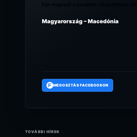
Este megkezdi a szereplést válogatottunk, am
Magyarország – Macedónia
F
MEGOSZTÁS FACEBOOKON
TOVÁBBI HÍREK