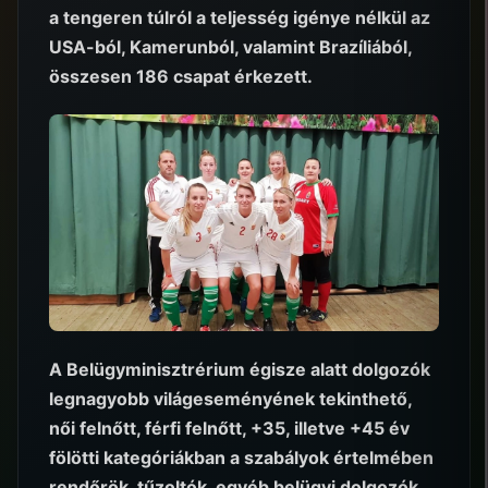
a tengeren túlról a teljesség igénye nélkül az
USA-ból, Kamerunból, valamint Brazíliából,
összesen 186 csapat érkezett.
A Belügyminisztrérium égisze alatt dolgozók
legnagyobb világeseményének tekinthető,
női felnőtt, férfi felnőtt, +35, illetve +45 év
fölötti kategóriákban a szabályok értelmében
rendőrök, tűzoltók, egyéb belügyi dolgozók