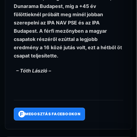
Dunarama Budapest, míg a +45 év
fölöttieknél próbált meg minél jobban
szerepelni az IPA NAV PSE és az IPA
Budapest. A férfi mezőnyben a magyar
csapatok részéről ezúttal a legjobb
eredmény a 16 közé jutás volt, ezt a hétből öt
csapat teljesítette.
– Tóth László –
F
MEGOSZTÁS FACEBOOKON