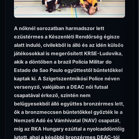
A nőknél sorozatban harmadszor lett
ezüstérmes a Készenléti Rendőrség égisze
alatt induló, civilekből is álló és az idén külsős
játékosokkal is megerősített KRSE-Ludovika,
akik a döntőben a brazil Policia Militar do
Estado de Sao Paulo együttestől büntetőkkel
kaptak ki. A Szigetszentmikósi Police néven
versenyző, valójában a DEAC női futsal
csapatával érkező, szintén nem
belügyesekből álló együttes bronzérmes lett,
ők a bronzmeccsen büntetőkkel győzték le a
Nemzeti Adó és Vámhivatal (NAV) csapatát,
míg az RKA Hungary ezúttal a nyolcaddöntőig
jutott, ahol a későbbi bronzérmes DEAC-tól