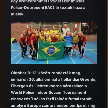
egy bronzéremmel (Szigetszentmiklósi
Police-Debreceni EAC) érkeztek haza a
mieink.
Október 8-12. között rendezték meg,
immáron 36. alkalommal a hollandiai Groenlo,
Eibergen és Lichtenvoorde városaiban a
World Police Indoor Soccer Tournament
elnevezésű női és férfi felnőtt futsal tornát,
amelyre Európa szinte minden pontjáról, míg