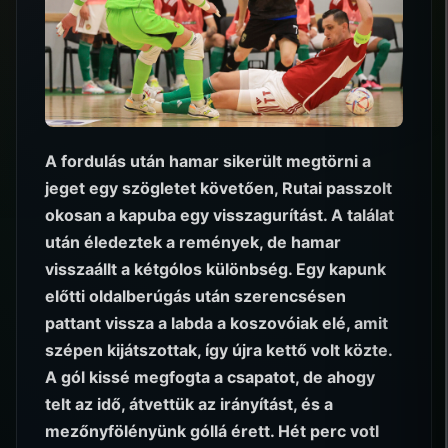
A fordulás után hamar sikerült megtörni a
jeget egy szögletet követően, Rutai passzolt
okosan a kapuba egy visszagurítást. A találat
után éledeztek a remények, de hamar
visszaállt a kétgólos különbség. Egy kapunk
előtti oldalberúgás után szerencsésen
pattant vissza a labda a koszovóiak elé, amit
szépen kijátszottak, így újra kettő volt közte.
A gól kissé megfogta a csapatot, de ahogy
telt az idő, átvettük az irányítást, és a
mezőnyfölényünk góllá érett. Hét perc votl