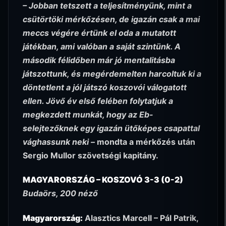
– Jobban tetszett a teljesítményünk, mint a
csütörtöki mérkőzésen, de igazán csak a mai
meccs végére értünk el oda a mutatott
játékban, ami valóban a saját szintünk. A
második félidőben már jó mentalitásba
játszottunk, és megérdemelten harcoltuk ki a
döntetlent a jól játszó koszovói válogatott
ellen. Jövő év első felében folytatjuk a
megkezdett munkát, hogy az Eb-
selejtezőknek egy igazán ütőképes csapattal
vághassunk neki –
mondta a mérkőzés után
Sergio Mullor szövetségi kapitány.
MAGYARORSZÁG – KOSZOVÓ 3-3 (0-2)
Budaörs, 200 néző
Magyarország:
Alasztics Marcell – Pál Patrik,