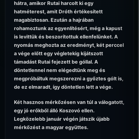
hátra, amikor Rutai harcolt ki egy
hatméterest, amit Dróth értékesített
magabiztosan. Ezután a hajrában
rohamoztunk az egyenlítésért, még a kapust
is levittük és beszorítottuk ellenfelünket. A
nyomás meghozta az eredményt, két perccel
a vége előtt egy végletekig kijátszott
támadást Rutai fejezett be góllal. A
döntetlennel nem elégedtünk meg és
megpróbáltuk megszerezni a győztes gólt is,
de ez elmaradt, így döntetlen lett a vége.
Két hasznos mérkőzésen van túl a válogatott,
egy jó erőkből álló Koszovó ellen.
Legközelebb január végén játszik újabb
mérkőzést a magyar együttes.