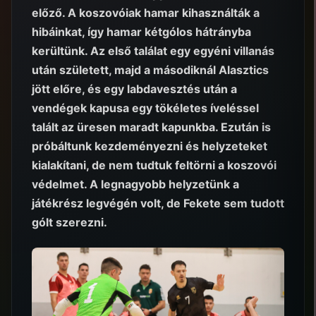
előző. A koszovóiak hamar kihasználták a
hibáinkat, így hamar kétgólos hátrányba
kerültünk. Az első találat egy egyéni villanás
után született, majd a másodiknál Alasztics
jött előre, és egy labdavesztés után a
vendégek kapusa egy tökéletes íveléssel
talált az üresen maradt kapunkba. Ezután is
próbáltunk kezdeményezni és helyzeteket
kialakítani, de nem tudtuk feltörni a koszovói
védelmet. A legnagyobb helyzetünk a
játékrész legvégén volt, de Fekete sem tudott
gólt szerezni.