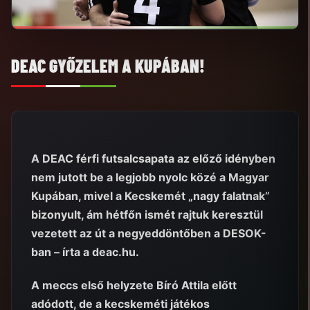
DEAC GYŐZELEM A KUPÁBAN!
A DEAC férfi futsalcsapata az előző idényben
nem jutott be a legjobb nyolc közé a Magyar
Kupában, mivel a Kecskemét „nagy falatnak”
bizonyult, ám hétfőn ismét rajtuk keresztül
vezetett az út a negyeddöntőben a DESOK-
ban – írta a deac.hu.
A meccs első helyzete Bíró Attila előtt
adódott, de a kecskeméti játékos