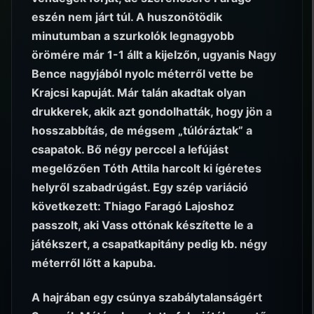
eszén nem járt túl. A huszonötödik
minutumban a szurkolók legnagyobb
örömére már 1-1 állt a kijelzőn, ugyanis Nagy
Bence nagyjából nyolc méterről vette be
Krajcsi kapuját. Már talán akadtak olyan
drukkerek, akik azt gondolhatták, hogy jön a
hosszabbítás, de mégsem „túlóráztak” a
csapatok. Bő négy perccel a lefújást
megelőzően Tóth Attila harcolt ki ígéretes
helyről szabadrúgást. Egy szép variáció
következett: Thiago Faragó Lajoshoz
passzolt, aki Vass ottónak készítette le a
játékszert, a csapatkapitány pedig kb. négy
méterről lőtt a kapuba.
A hajrában egy csúnya szabálytalanságért