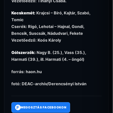
Vezetőedző: Tihanyi Csaba.
Kecskemét:
Krajcsi – Bíró, Kajtár, Szabó,
Tomic
Cserék: Rigó, Lehotai – Hajnal, Gondi,
Bencsik, Suscsák, Nádudvari, Fekete
Vezetőedző: Koós Károly
Gólszerzők:
Nagy B. (25.), Vass (35.),
Harmati (39.), ill. Harmati (4. – öngól)
forrás: haon.hu
fotó: DEAC-archív/Derencsényi István
F
MEGOSZTÁS FACEBOOKON