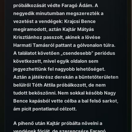
próbálkozását védte Faragó Ádám. A
negyedik minutumban megszerezték a
vezetést a vendégek: Krajcsi Bence
megiramodott, aztán Kajtár Mátyás
Krisztiánhoz passzolt, akinek a lövése
Harmati Tamásról pattant a gólvonalon túlra.
A találatot követően „csendesebb” periódus
következett, mivel egyik oldalon sem
jegyezhettünk fel nagyobb lehetőséget.
Aztán a játékrész derekán a büntetőterületen
belülről Tóth Attila próbálkozott, de nem
tudott beköszönni. Nem sokkal később Nagy
Bence kapásból vette célba a bal felső sarkot,
ám picit pontatlanul célzott.
A pihenő után Kajtár próbálta növelni a
vendégek fórját, de szerencsére Faragó