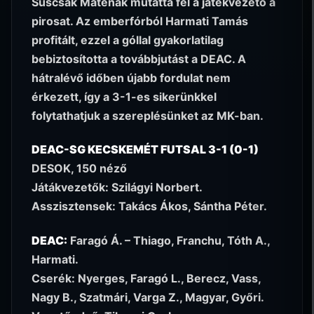
Suscsák Máténak mutatta fel a játékvezető a
pirosat. Az emberfórból Harmati Tamás
profitált, ezzel a góllal gyakorlatilag
bebiztosította a továbbjutást a DEAC. A
hátralévő időben újabb fordulat nem
érkezett, így a 3-1-es sikerünkkel
folytathatjuk a szereplésünket az MK-ban.
DEAC-SG KECSKEMÉT FUTSAL 3-1 (0-1)
DESOK, 150 néző
Játákvezetők: Szilágyi Norbert.
Asszisztensek: Takács Ákos, Sántha Péter.
DEAC:
Faragó Á. – Thiago, Franchu, Tóth A.,
Harmati.
Cserék: Nyerges, Faragó L., Berecz, Vass,
Nagy B., Szatmári, Varga Z., Magyar, Győri.