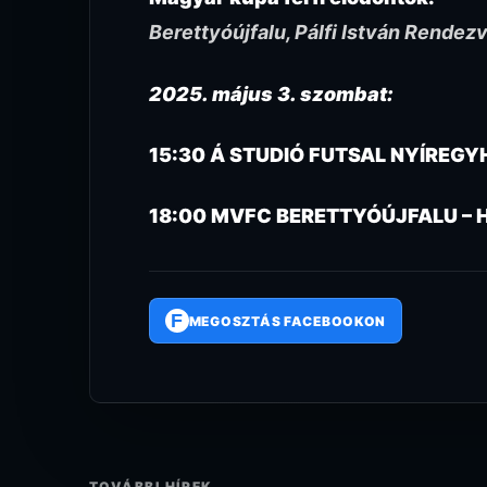
Berettyóújfalu, Pálfi István Rende
2025. május 3. szombat:
15:30 Á STUDIÓ FUTSAL NYÍREG
18:00 MVFC BERETTYÓÚJFALU – 
F
MEGOSZTÁS FACEBOOKON
TOVÁBBI HÍREK