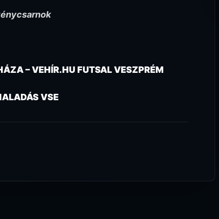
zvénycsarnok
YHÁZA – VEHÍR.HU FUTSAL VESZPRÉM
HALADÁS VSE