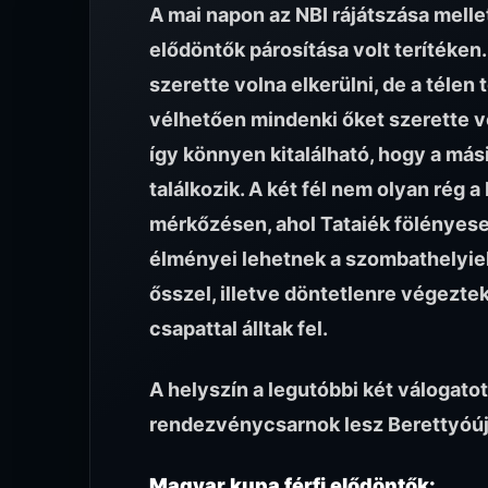
A mai napon az NBI rájátszása mellet
elődöntők párosítása volt terítéken
szerette volna elkerülni, de a télen
vélhetően mindenki őket szerette vo
így könnyen kitalálható, hogy a má
találkozik. A két fél nem olyan rég
mérkőzésen, ahol Tataiék fölényes
élményei lehetnek a szombathelyiek
ősszel, illetve döntetlenre végezte
csapattal álltak fel.
A helyszín a legutóbbi két válogatot
rendezvénycsarnok lesz Berettyóúj
Magyar kupa férfi elődöntők: