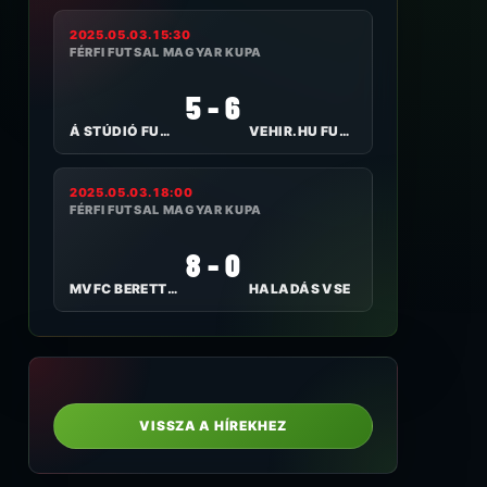
2025.05.03. 15:30
FÉRFI FUTSAL MAGYAR KUPA
5 - 6
Á STÚDIÓ FUTSAL NYÍREGYHÁZA
VEHIR.HU FUTSAL VESZPRÉM
2025.05.03. 18:00
FÉRFI FUTSAL MAGYAR KUPA
8 - 0
MVFC BERETTYÓÚJFALU
HALADÁS VSE
VISSZA A HÍREKHEZ