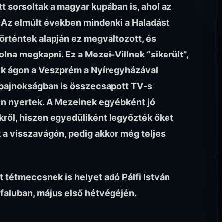
t sorsoltak a magyar kupában is, ahol az
. Az elmúlt években mindenki a Haladást
 történtek alapján ez megváltozott, és
lna megkapni. Ez a Mezei-Villnek “sikerült”,
sik ágon a Veszprém a Nyíregyházával
 a bajnokságban is összecsapott TV-s
en nyertek. A Mezeinek egyébként jó
ről, hiszen egyedüliként legyőzték őket
k a visszavágón, pedig akkor még teljes
t tétmeccsnek is helyet adó Pálfi István
faluban, május első hétvégéjén.