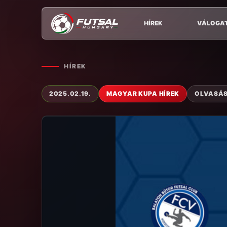
HÍREK
VÁLOGA
HÍREK
2025.02.19.
MAGYAR KUPA HÍREK
OLVASÁSI