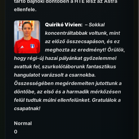
tartó bajnoki döntőben a HTE lesz az Astra
ellenfele.
Quirikó Vivien:
–
Sokkal
koncentráltabbak voltunk, mint
az előző összecsapáson, és ez
meghozta az eredményt! Örülök,
hogy régi-új hazai pályánkat győzelemmel
avattuk fel, szurkolótáborunk fantasztikus
hangulatot varázsolt a csarnokba.
Összességében megérdemelten jutottunk a
döntőbe, az első és a harmadik mérkőzésen
felül tudtuk múlni ellenfelünket. Gratulálok a
csapatnak!
Normal
0