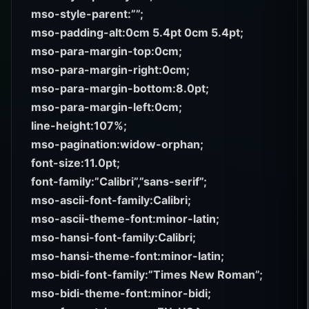
mso-style-parent:””;
mso-padding-alt:0cm 5.4pt 0cm 5.4pt;
mso-para-margin-top:0cm;
mso-para-margin-right:0cm;
mso-para-margin-bottom:8.0pt;
mso-para-margin-left:0cm;
line-height:107%;
mso-pagination:widow-orphan;
font-size:11.0pt;
font-family:”Calibri”,”sans-serif”;
mso-ascii-font-family:Calibri;
mso-ascii-theme-font:minor-latin;
mso-hansi-font-family:Calibri;
mso-hansi-theme-font:minor-latin;
mso-bidi-font-family:”Times New Roman”;
mso-bidi-theme-font:minor-bidi;