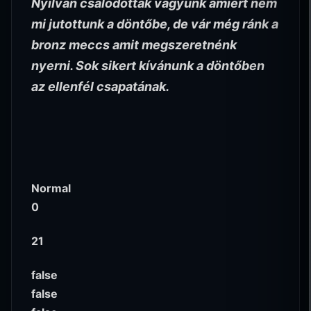
Nyilván csalódottak vagyunk amiért nem
mi jutottunk a döntőbe, de vár még ránk a
bronz meccs amit megszeretnénk
nyerni. Sok sikert kívánunk a döntőben
az ellenfél csapatának.
Normal
0
21
false
false