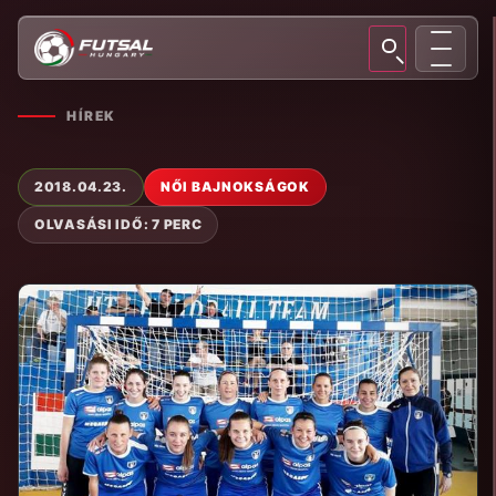
HÍREK
2018.04.23.
NŐI BAJNOKSÁGOK
OLVASÁSI IDŐ: 7 PERC