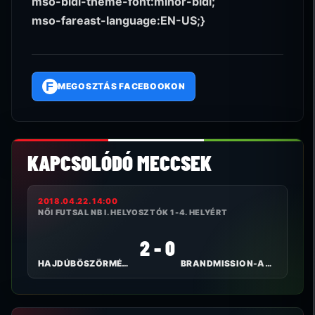
mso-bidi-theme-font:minor-bidi;
mso-fareast-language:EN-US;}
F
MEGOSZTÁS FACEBOOKON
KAPCSOLÓDÓ MECCSEK
2018.04.22. 14:00
NŐI FUTSAL NB I. HELYOSZTÓK 1-4. HELYÉRT
2 - 0
HAJDÚBÖSZÖRMÉNYI TE I.
BRANDMISSION-ARTIFEX