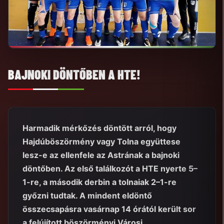
BAJNOKI DÖNTŐBEN A HTE!
Harmadik mérkőzés döntött arról, hogy
Hajdúböszörmény vagy Tolna együttese
lesz-e az ellenfele az Astrának a bajnoki
döntőben. Az első találkozót a HTE nyerte 5–
1-re, a második derbin a tolnaiak 2–1-re
győzni tudtak. A mindent eldöntő
összecsapásra vasárnap 14 órától került sor
a felújított böszörményi Városi