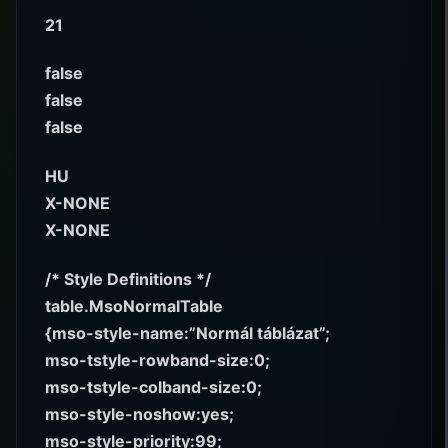
21
false
false
false
HU
X-NONE
X-NONE
/* Style Definitions */
table.MsoNormalTable
{mso-style-name:”Normál táblázat”;
mso-tstyle-rowband-size:0;
mso-tstyle-colband-size:0;
mso-style-noshow:yes;
mso-style-priority:99;