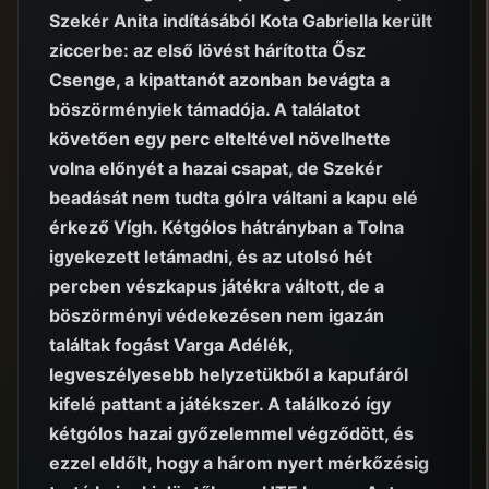
Szekér Anita indításából Kota Gabriella került
ziccerbe: az első lövést hárította Ősz
Csenge, a kipattanót azonban bevágta a
böszörményiek támadója. A találatot
követően egy perc elteltével növelhette
volna előnyét a hazai csapat, de Szekér
beadását nem tudta gólra váltani a kapu elé
érkező Vígh. Kétgólos hátrányban a Tolna
igyekezett letámadni, és az utolsó hét
percben vészkapus játékra váltott, de a
böszörményi védekezésen nem igazán
találtak fogást Varga Adélék,
legveszélyesebb helyzetükből a kapufáról
kifelé pattant a játékszer. A találkozó így
kétgólos hazai győzelemmel végződött, és
ezzel eldőlt, hogy a három nyert mérkőzésig