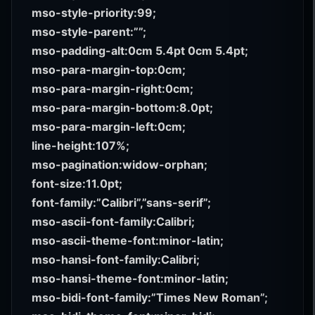
mso-style-priority:99;
mso-style-parent:””;
mso-padding-alt:0cm 5.4pt 0cm 5.4pt;
mso-para-margin-top:0cm;
mso-para-margin-right:0cm;
mso-para-margin-bottom:8.0pt;
mso-para-margin-left:0cm;
line-height:107%;
mso-pagination:widow-orphan;
font-size:11.0pt;
font-family:”Calibri”,”sans-serif”;
mso-ascii-font-family:Calibri;
mso-ascii-theme-font:minor-latin;
mso-hansi-font-family:Calibri;
mso-hansi-theme-font:minor-latin;
mso-bidi-font-family:”Times New Roman”;