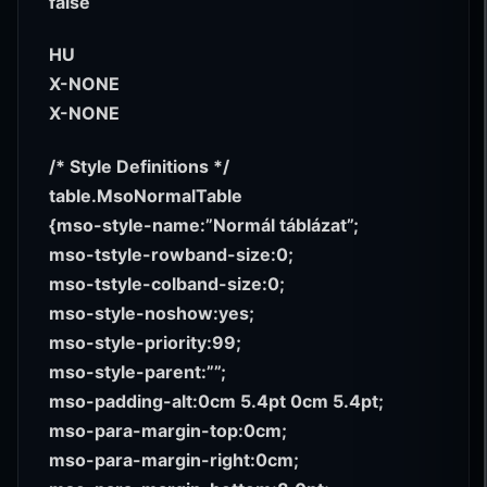
false
HU
X-NONE
X-NONE
/* Style Definitions */
table.MsoNormalTable
{mso-style-name:”Normál táblázat”;
mso-tstyle-rowband-size:0;
mso-tstyle-colband-size:0;
mso-style-noshow:yes;
mso-style-priority:99;
mso-style-parent:””;
mso-padding-alt:0cm 5.4pt 0cm 5.4pt;
mso-para-margin-top:0cm;
mso-para-margin-right:0cm;