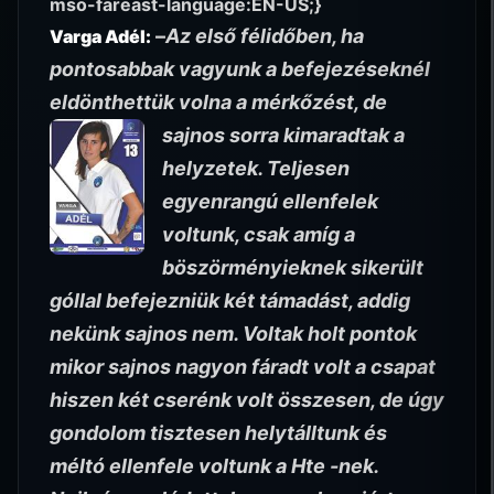
mso-fareast-language:EN-US;}
–
Az első félidőben, ha
Varga Adél:
pontosabbak vagyunk a befejezéseknél
eldönthettük volna a mérkőzést, de
sajnos sorra kimaradtak a
helyzetek. Teljesen
egyenrangú ellenfelek
voltunk, csak amíg a
böszörményieknek sikerült
góllal befejezniük két támadást, addig
nekünk sajnos nem. Voltak holt pontok
mikor sajnos nagyon fáradt volt a csapat
hiszen két cserénk volt összesen, de úgy
gondolom tisztesen helytálltunk és
méltó ellenfele voltunk a Hte -nek.