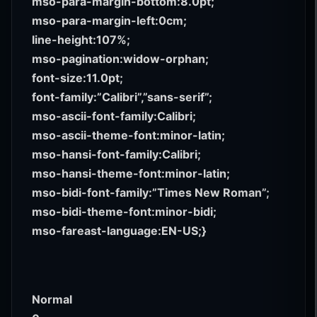
mso-para-margin-bottom:8.0pt;
mso-para-margin-left:0cm;
line-height:107%;
mso-pagination:widow-orphan;
font-size:11.0pt;
font-family:”Calibri”,”sans-serif”;
mso-ascii-font-family:Calibri;
mso-ascii-theme-font:minor-latin;
mso-hansi-font-family:Calibri;
mso-hansi-theme-font:minor-latin;
mso-bidi-font-family:”Times New Roman”;
mso-bidi-theme-font:minor-bidi;
mso-fareast-language:EN-US;}
Normal