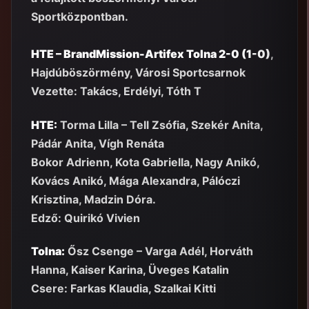
Sportközpontban.
HTE – BrandMission-Artifex Tolna 2-0 (1-0)
,
Hajdúböszörmény, Városi Sportcsarnok
Vezette: Takács, Erdélyi, Tóth T
HTE:
Torma Lilla – Tell Zsófia, Szekér Anita,
Pádár Anita, Vígh Renáta
Bokor Adrienn, Kota Gabriella, Nagy Anikó,
K
ovács Anikó, Mága Alexandra, Pálóczi
Krisztina, Madzin Dóra.
Edző: Quirikó Vivien
Tolna:
Ősz Csenge – Varga Adél, Horváth
Hanna, Kaiser Karina, Üveges Katalin
Csere: Farkas Klaudia, Szalkai Kitti