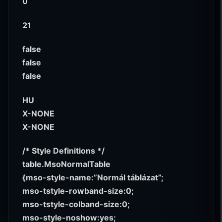
0
21
false
false
false
HU
X-NONE
X-NONE
/* Style Definitions */
table.MsoNormalTable
{mso-style-name:”Normál táblázat”;
mso-tstyle-rowband-size:0;
mso-tstyle-colband-size:0;
mso-style-noshow:yes;