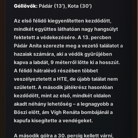
Góllövők:
Pádár (13′), Kota (30′)
Az első félidő kiegyenlítetten kezdődött,
mindkét együttes láthatóan nagy hangsúlyt
fektetett a védekezésére. A 13. percben
Pádár Anita szerezte meg a vezető találatot a
hazaiak számára, aki a védők gyűrűjében
kapva a labdát, 9 méterről lőtte ki a hosszút.
A félidő hátralévő részében többet
veszélyeztetett a HTE, de újabb találat nem
született. A második játékrész hasonlóan
kezdődött, mint az első, mindkét oldalon
akadt néhány lehetőség – a legnagyobb a
Böszi előtt, ám Vígh Renáta bombájánál a
kapufa kisegítette a vendégeket.
A második gólra a 30. percig kellett várni,