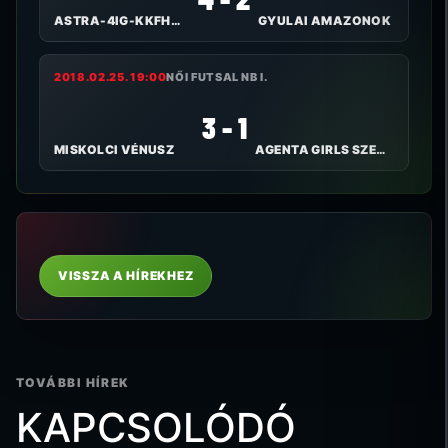
ASTRA-4IG-KKFHÁZI BULLS
GYULAI AMAZONOK
2018.02.25. 19:00
NŐI FUTSAL NB I.
3 - 1
MISKOLCI VÉNUSZ
AGENTA GIRLS SZEKSZÁRD FC
VISSZA A HÍREKHEZ
TOVÁBBI HÍREK
KAPCSOLÓDÓ