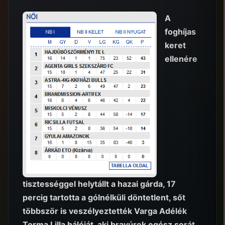
A
foghíjas
keret
ellenére
tisztességgel helytállt a hazai gárda, 17
percig tartotta a gólnélküli döntetlent, sőt
többször is veszélyeztették Varga Adélék
Torma Lilla hálóját, aki bravúrok egész sorát