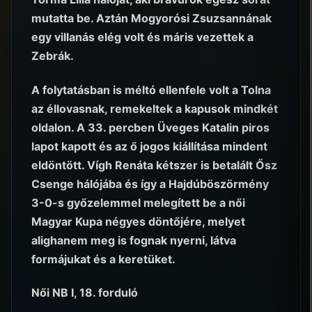
mutatta be. Aztán Mogyorósi Zsuzsannának
egy villanás elég volt és máris vezettek a
Zebrák.
A folytatásban is méltó ellenfele volt a Tolna
az éllovasnak, remekeltek a kapusok mindkét
oldalon. A 33. percben Üveges Katalin piros
lapot kapott és az ő jogos kiállítása mindent
eldöntött. Vígh Renáta kétszer is betalált Ősz
Csenge hálójába és így a Hajdúböszörmény
3-0-s győzelemmel melegített be a női
Magyar Kupa négyes döntőjére, melyet
alighanem meg is fognak nyerni, látva
formájukat és a keretüket.
Női NB I, 18. forduló