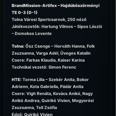
BrandMission-Artifex – Hajdúböszörményi
TE 0-3 (0-1)
Tolna Városi Sportcsarnok, 250 néző
Játékvezetők: Hartung Vilmos – Sipos László
– Domokos Levente
Tolna:
Ősz Csenge – Horváth Hanna, Folk
Zsuzsanna, Varga Adél, Üveges Katalin
Csere: Farkas Klaudia, Kaiser Karina
Technikai vezető: Simon Ferenc
HTE:
Torma Lilla – Szekér Anita, Bokor
Adrienn, Kota Gabriella, Pádár Anita
Csere: Vígh Renáta, Kovács Anikó, Nagy
Anikó Andrea, Quirikó Vivien, Mogyorósi
Zsuzsanna, Tell Zsófia
Edző: Quirikó Vivien