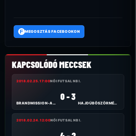
F
MEGOSZTÁS FACEBOOKON
KAPCSOLÓDÓ MECCSEK
2018.02.25. 17:00
NŐI FUTSAL NB I.
0 - 3
BRANDMISSION-ARTIFEX
HAJDÚBÖSZÖRMÉNYI TE I.
2018.02.24. 12:00
NŐI FUTSAL NB I.
4 - 2