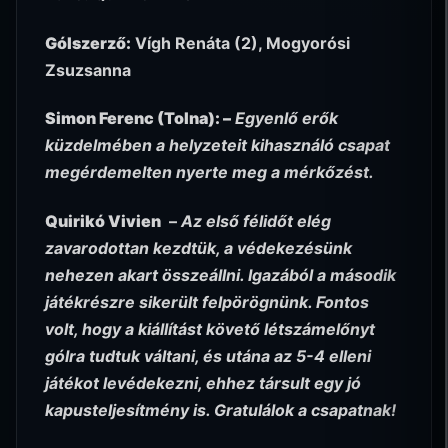
Gólszerző:
Vígh Renáta (2), Mogyorósi
Zsuzsanna
Simon Ferenc (Tolna): –
Egyenlő erők
küzdelmében a helyzeteit kihasználó csapat
megérdemelten nyerte meg a mérkőzést.
Quirikó Vivien
–
Az első félidőt elég
zavarodottan kezdtük, a védekezésünk
nehezen akart összeállni. Igazából a második
játékrészre sikerült felpörögnünk. Fontos
volt, hogy a kiállítást követő létszámelőnyt
gólra tudtuk váltani, és utána az 5-4 elleni
játékot levédekezni, ehhez társult egy jó
kapusteljesítmény is. Gratulálok a csapatnak!