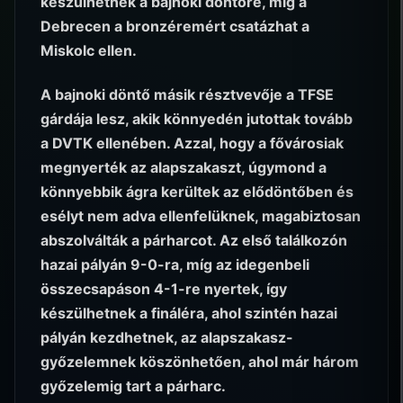
készülhetnek a bajnoki döntőre, míg a
Debrecen a bronzéremért csatázhat a
Miskolc ellen.
A bajnoki döntő másik résztvevője a TFSE
gárdája lesz, akik könnyedén jutottak tovább
a DVTK ellenében. Azzal, hogy a fővárosiak
megnyerték az alapszakaszt, úgymond a
könnyebbik ágra kerültek az elődöntőben és
esélyt nem adva ellenfelüknek, magabiztosan
abszolválták a párharcot. Az első találkozón
hazai pályán 9-0-ra, míg az idegenbeli
összecsapáson 4-1-re nyertek, így
készülhetnek a fináléra, ahol szintén hazai
pályán kezdhetnek, az alapszakasz-
győzelemnek köszönhetően, ahol már három
győzelemig tart a párharc.