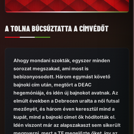
A TOLNA BÚCSÚZTATTA A CÍMVÉDŐT
Ahogy mondani szokták, egyszer minden
sorozat megszakad, ami most is
bebizonyosodott. Három egymást követő
bajnoki cím után, megtört a DEAC
hegemóniája, és idén új bajnokot avatnak. Az
elmúlt években a Debrecen uralta a női futsal
mezőnyét, és három éven keresztül mind a
kupát, mind a bajnoki címet ők hódították el.
Idén viszont már az alapszakaszt sem sikerült
megnyerni, mert a TF megelőzte őket, így az