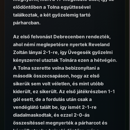
elődöntőben a Tolna együttesével
találkoztak, a két győzelemig tartó
párharcban.
Az első felvonást Debrecenben rendezték,
ahol némi meglepetésre nyertek Reveland
Zoltán lányai 2-1-re, így Üvegesék győzelmi
kényszerrel utaztak Tolnára ezen a hétvégén.
A Tolna szerette volna bebizonyítani a
második összecsapáson, hogy az első
sikerük sem volt véletlen, és mint utóbb
kiderült, ez sikerült. Az első játékrészben 1-1
gól esett, de a fordulás után csak a
vendéglátó talált be, így ismét 2-1-re
diadalmaskodtak, és ezzel 2-0-ás
összesítéssel megnyerték a párharcot és