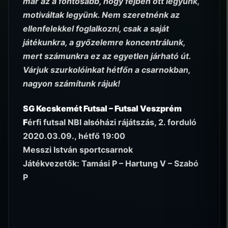
már az a fontosabb, hogy fejben ott legyünk,
motiváltak legyünk. Nem szeretnénk az
ellenfelekkel foglalkozni, csak a saját
játékunkra, a győzelemre koncentrálunk,
mert számunkra ez az egyetlen járható út.
Várjuk szurkolóinkat hétfőn a csarnokban,
nagyon számítunk rájuk!
SG Kecskemét Futsal – Futsal Veszprém
F
érfi futsal NBI alsóházi rájátszás, 2. forduló
2020.03.09., hétfő 19:00
Messzi István sportcsarnok
Játékvezetők: Tamási P – Hartung V – Szabó
P