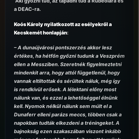
Aki győzni tud, az tapadni tud a Rubeolára és
a DEAC-ra.
Koós Károly nyilatkozott az esélyekről a
Kecskemét honlapján
:
– A dunaújvárosi pontszerzés akkor lesz
értékes, ha hétfőn győzni tudunk a Veszprém
ellen a Messziben. Szeretnék figyelmeztetni
mindenkit arra, hogy attól függetlenül, hogy
vannak eltiltottak és sérültek náluk, még így
is rendkívül erősek. A lélektani előny most
nálunk van, és ezzel a lehetőséggel élnünk
kell. Nyomok nélkül nálunk sem múlt el a
Dunaferr elleni parázs meccs, többen csak a
napokban tudták elkezdeni a tréningeket. A
bajnokság ezen szakaszában viszont inkább