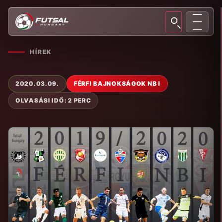
HÍREK
2020.03.09.
FÉRFI BAJNOKSÁGOK NB I
OLVASÁSI IDŐ: 2 PERC