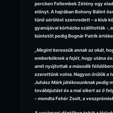
percben Fellembek Zétény egy elad
előnyt. A hajrában Bohony Bálint ös
tűnő sérülést szenvedett – a klub k
gyanújával kórházba szállították -, a
büntetőt pedig Bognár Patrik értékes
„Megint keressük annak az okát, ho
emberkéknek a fejét, hogy utána ész
amit nyújtottak a második félidőben
szerettünk volna. Nagyon örülök a t
Juhász Márk játékosunknak pedig mi
továbbjutást és a mai sikert az ő fel
– mondta Fehér Zsolt, a veszprémie
A vasárnapi döntőben tehát a Halad