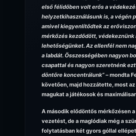
első félidőben volt erős a védekezés
helyzetkihasználásunk is, a végén ped
amivel kiegyenlítődtek az erőviszon
mérkőzés kezdődött, védekeznünk ke
lehetőségünket. Az ellenfél nem na
a labdát. Összességében nagyon bol
csapattal és nagyon szeretnénk ezt
döntőre koncentrálunk”
– mondta F
követően, majd hozzátette, most az
magukat a játékosok és maximálisan 
A második elődöntős mérkőzésen a 
vezetést, de a maglódiak még a szün
folytatásban két gyors góllal ellépe