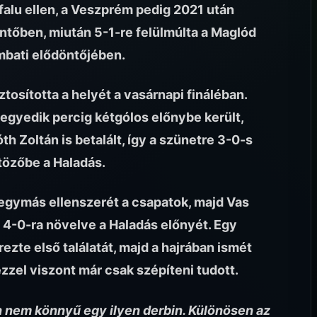
falu ellen, a Veszprém pedig 2021 után
öntőben, miután 5-1-re felülmúlta a Maglód
mbati elődöntőjében.
osította a helyét a vasárnapi fináléban.
egyedik percig kétgólos előnybe került,
th Zoltán is betalált, így a szünetre 3-0-s
tözőbe a Haladás.
 egymás ellenszerét a csapatok, majd Vas
 4-0-ra növelve a Haladás előnyét. Egy
zte első találatát, majd a hajrában ismét
zzel viszont már csak szépíteni tudott.
án nem könnyű egy ilyen derbin. Különösen az