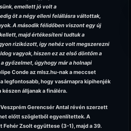
ünk, emellett jó volt a
ig öt a négy elleni felállásra váltottak,
yok. A második félidőben viszont egy új
llett, majd értékesíteni tudtuk a
gyon rizikózott, így nehéz volt megszerezni
dog vagyok, hiszen ez az első döntőm a
 a győzelmet, úgyhogy már a holnapi
elipe Conde az mlsz.hu-nak a meccset
 a legfontosabb, hogy vasárnapra kipihenjék
készen álljanak a fináléra.
Veszprém Gerencsér Antal révén szerzett
et előtt szögletből egyenlítettek. A
tt Fehér Zsolt együttese (3-1), majd a 39.