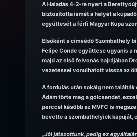
A Haladás 4-2-re nyert a Berettyóúj
biztosította ismét a helyét a kupad
együttesét a férfi Magyar Kupa szo
Elsőként a címvédő Szombathely bizt
Felipe Conde együttese ugyanis a n
majd az első felvonás hajrájában Dró
vezetéssel vonulhatott vissza az öl
A fordulás után sokáig nem találták
Ádám törte meg a gólcsendet, ezzel
perccel később az MVFC is megszere
bevette a szombathelyiek kapuját, e
„Jól játszottunk, pedig ez egyáltal