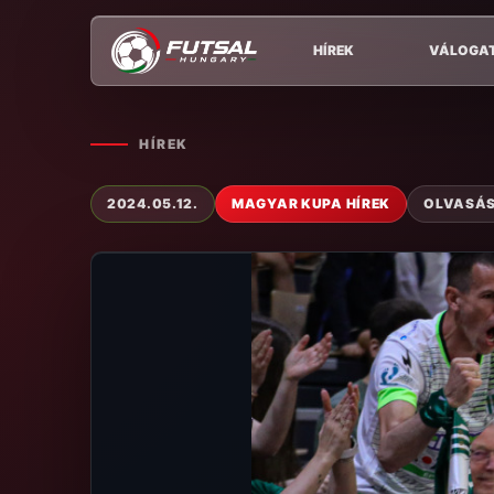
HÍREK
VÁLOGA
HÍREK
2024.05.12.
MAGYAR KUPA HÍREK
OLVASÁSI