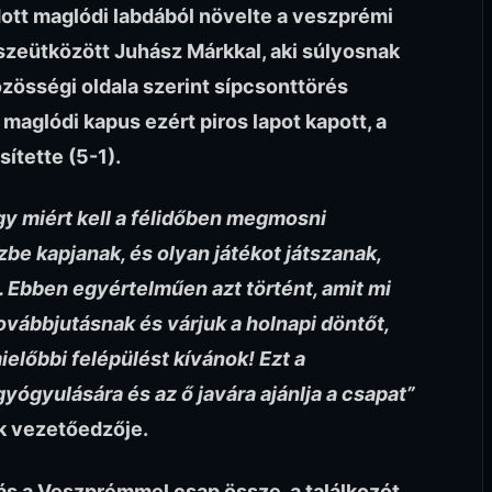
ott maglódi labdából növelte a veszprémi
szeütközött Juhász Márkkal, aki súlyosnak
özösségi oldala szerint sípcsonttörés
 maglódi kapus ezért piros lapot kapott, a
ítette (5-1).
gy miért kell a félidőben megmosni
be kapjanak, és olyan játékot játszanak,
. Ebben egyértelműen azt történt, amit mi
ovábbjutásnak és várjuk a holnapi döntőt,
előbbi felépülést kívánok! Ezt a
gyógyulására és az ő javára ajánlja a csapat”
k vezetőedzője.
ás a Veszprémmel csap össze, a találkozót