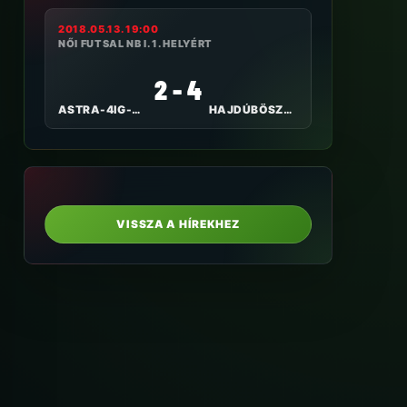
2018.05.13. 19:00
NŐI FUTSAL NB I. 1. HELYÉRT
2 - 4
ASTRA-4IG-KKFHÁZI BULLS
HAJDÚBÖSZÖRMÉNYI TE I.
VISSZA A HÍREKHEZ