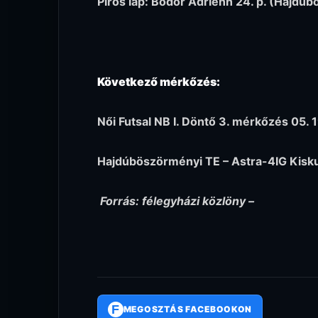
Piros lap: Bodor Adrienn 24. p. (Hajdú
Következő mérkőzés:
Női Futsal NB I. Döntő 3. mérkőzés 05.
Hajdúböszörményi TE – Astra-4IG Kisku
Forrás: félegyházi közlöny –
F
MEGOSZTÁS FACEBOOKON