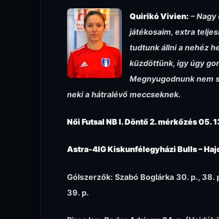
Quirikó Vivien:
– Nagy 
játékosaim, extra telje
tudtunk állni a nehéz he
küzdöttünk, így úgy g
Megnyugodnunk nem sza
neki a hátralévő meccseknek.
Női Futsal NB I. Döntő 2. mérkőzés 05. 1
Astra-4IG Kiskunfélegyházi Bulls – Ha
Gólszerzők: Szabó Boglárka 30. p., 38. p., 
39. p.