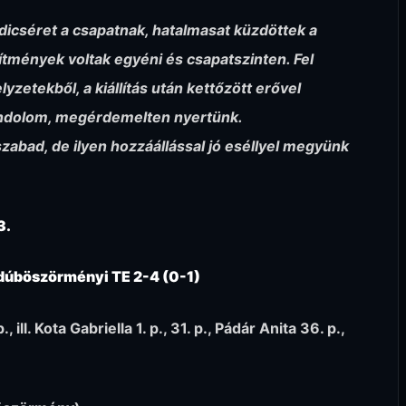
dicséret a csapatnak, hatalmasat küzdöttek a
sítmények voltak egyéni és csapatszinten. Fel
lyzetekből, a kiállítás után kettőzött erővel
ondolom, megérdemelten nyertünk.
bad, de ilyen hozzáállással jó eséllyel megyünk
3.
jdúböszörményi TE 2-4 (0-1)
ill. Kota Gabriella 1. p., 31. p., Pádár Anita 36. p.,