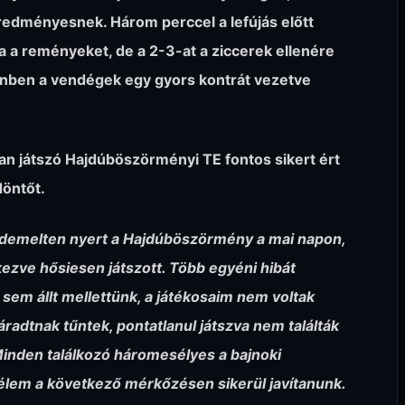
eredményesnek. Három perccel a lefújás előtt
 a reményeket, de a 2-3-at a ziccerek ellenére
lenben a vendégek egy gyors kontrát vezetve
n játszó Hajdúböszörményi TE fontos sikert ért
döntőt.
emelten nyert a Hajdúböszörmény a mai napon,
zve hősiesen játszott. Több egyéni hibát
 sem állt mellettünk, a játékosaim nem voltak
áradtnak tűntek, pontatlanul játszva nem találták
inden találkozó háromesélyes a bajnoki
mélem a következő mérkőzésen sikerül javítanunk.