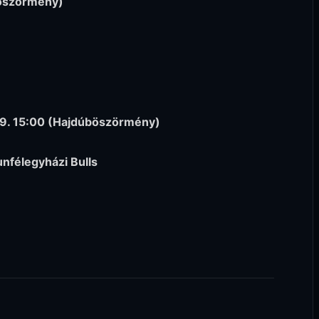
böszörmény)
 19. 15:00 (Hajdúböszörmény)
nfélegyházi Bulls