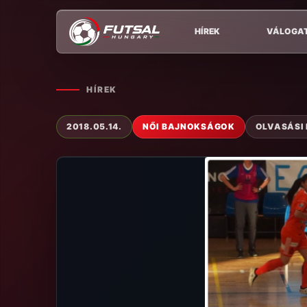
HÍREK
VÁLOGA
HÍREK
2018.05.14.
NŐI BAJNOKSÁGOK
OLVASÁSI 