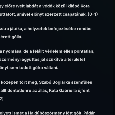
 előre ívelt labdát a védők közül kilépő Kota
uttatott, amivel előnyt szerzett csapatának. (0-1)
stra játéka, a helyzetek befejezésébe rendbe
érett góllá.
 nyomása, de a felállt védelem ellen pontatlan,
zörményi együttes jól szűkítve a területet
nyt sem tudott gólra váltani.
ő közepén tört meg, Szabó Boglárka szemfüles
állt döntetlenre az állás, Kota Gabriella újfent
2)
elyett ismét a Hajdúböszörmény lőtt gólt, Pádár