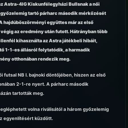
az Astra-4IG Kiskunfélegyházi Bullsnak a női
om győzelemig tartó párharc második mérkőzését
A hajdúböszörményi együttes már az első
e végig az eredmény után futott. Hátrányban több
lenfél kihasználta az Astra játékbeli hibáit,
ő 1-1-es állásról folytatódik, a harmadik
mény otthonában rendezik meg.
i futsal NB I. bajnoki döntőjében, hiszen az első
onában 2-1-re nyert. A párharc második
ázán tartották meg.
gléphetett volna riválisától a három győzelemig
 egyenlítésért küzdött.