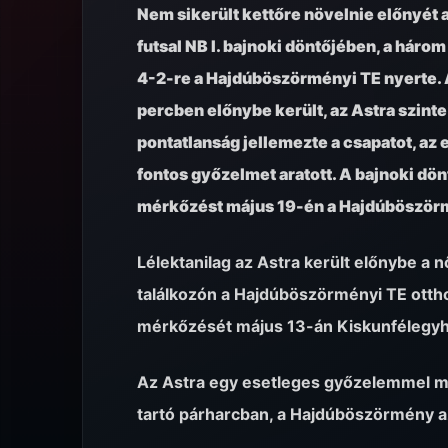
Nem sikerült kettőre növelnie előnyét 
futsal NB I. bajnoki döntőjében, a hár
4-2-re a Hajdúböszörményi TE nyerte. 
percben előnybe került, az Astra szint
pontatlanság jellemezte a csapatot, az el
fontos győzelmet aratott. A bajnoki dönt
mérkőzést május 19-én a Hajdúböször
Lélektanilag az Astra került előnybe a nő
találkozón a Hajdúböszörményi TE otth
mérkőzését május 13-án Kiskunfélegyh
Az Astra egy esetleges győzelemmel me
tartó párharcban, a Hajdúböszörmény az