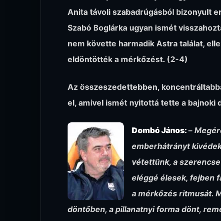
Anita távoli szabadrúgásból bizonyult 
Szabó Boglárka ugyan ismét visszahozta
nem követte harmadik Astra találat, el
eldöntötték a mérkőzést. (2-4)
Az összeszedettebben, koncentráltabba
el, amivel ismét nyitottá tette a bajnoki 
Dombó János:
–
Megérd
emberhátrányt kivédeke
vétettünk, a szerencse
eléggé élesek, fejben f
a mérkőzés ritmusát. M
döntőben, a pillanatnyi forma dönt, re