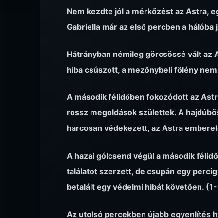
Nem kezdte jól a mérkőzést az Astra, egy
Gabriella már az első percben a hálóba j
Hátrányban némileg görcsössé vált az A
hiba csúszott, a mezőnybeli fölény nem 
A második félidőben fokozódott az Astra
rossz megoldások születtek. A hajdúbös
harcosan védekezett, az Astra emberelő
A hazai gólcsend végül a második félid
találatot szerzett, de csupán egy percig 
betalált egy védelmi hibát követően. (1-
Az utolsó percekben újabb egyenlítés h