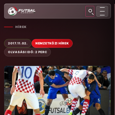
HÍREK
2017.11.02.
NEMZETKÖZI HÍREK
OLVASÁSI IDŐ: 2 PERC