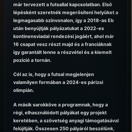
már tervezett a futsallal kapcsolatban. Első
lépésként szeretnék megerősíteni helyüket a
legmagasabb színvonalon, így a 2018-as Eb
után benyújtják pályázatukat a 2022-es
kontinensviadal rendezési jogáért, ahol már
16 csapat vesz részt majd és a franciáknak
így garantált lenne a részvétel és a kiemelt
pozíció a tornán.
Cél az is, hogy a futsal megjelenjen
valamilyen formában a 2024-es párizsi
olimpián.
A másik sarokköve a programnak, hogy a
régi, elhasználódott pályákat egy projekt
keretében, a szövetség anyagi támogatásával
felújítják. Összesen 250 pályáról beszélünk,