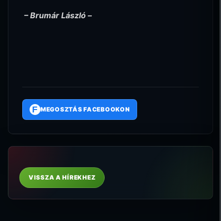
– Brumár László –
F
MEGOSZTÁS FACEBOOKON
VISSZA A HÍREKHEZ