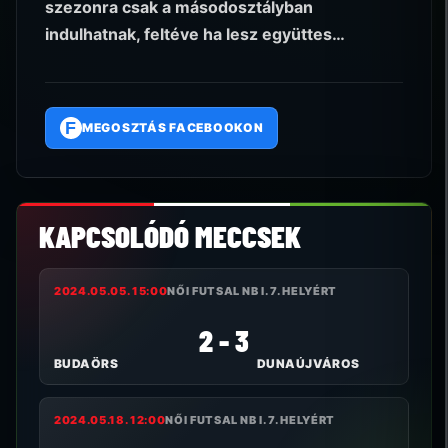
szezonra csak a másodosztályban
indulhatnak, feltéve ha lesz együttes…
F
MEGOSZTÁS FACEBOOKON
KAPCSOLÓDÓ MECCSEK
2024.05.05. 15:00
NŐI FUTSAL NB I. 7. HELYÉRT
2 - 3
BUDAÖRS
DUNAÚJVÁROS
2024.05.18. 12:00
NŐI FUTSAL NB I. 7. HELYÉRT