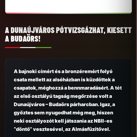
A DUNAÚJVÁROS PÓTVIZSGÁZHAT, KIESETT
A BUDAÖRS!
A bajnoki címért és a bronzéremért folyó
csata mellett az alsóházban is küzdöttek a
csapatok, méghozzá a bennmaradásért. A tét
az első osztályú tagság megőrzése volt a
Dunaújváros – Budaörs párharcban. Igaz, a
győztes sem nyugodhat még meg, hiszen
neki osztályozót kell játszania az NBII-es
“döntő” vesztesével, az Almásfüzitővel.