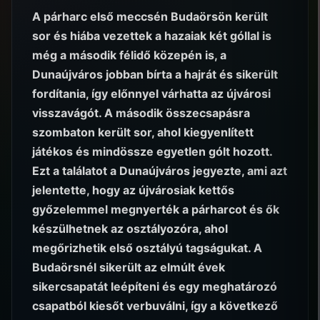
A párharc első meccsén Budaörsön került
sor és hiába vezettek a hazaiak két góllal is
még a második félidő közepén is, a
Dunaújváros jobban bírta a hajrát és sikerült
fordítania, így előnnyel várhatta az újvárosi
visszavágót. A második összecsapásra
szombaton került sor, ahol kiegyenlített
játékos és mindössze egyetlen gólt hozott.
Ezt a találatot a Dunaújváros jegyezte, ami azt
jelentette, hogy az újvárosiak kettős
győzelemmel megnyerték a párharcot és ők
készülhetnek az osztályozóra, ahol
megőrizhetik első osztályú tagságukat. A
Budaörsnél sikerült az elmúlt évek
sikercsapatát leépíteni és egy meghatározó
csapatból kiesőt verbuválni, így a következő