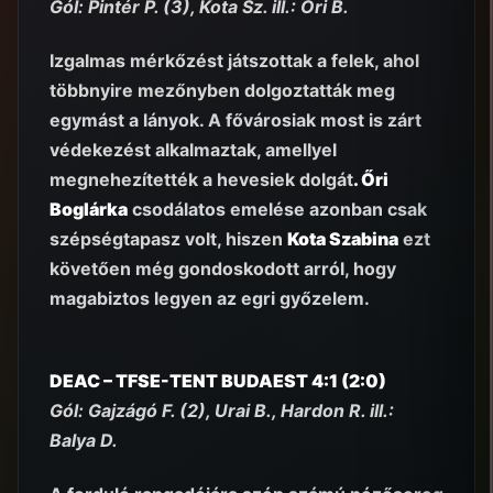
Gól: Pintér P. (3), Kota Sz. ill.: Őri B.
Izgalmas mérkőzést játszottak a felek, ahol
többnyire mezőnyben dolgoztatták meg
egymást a lányok. A fővárosiak most is zárt
védekezést alkalmaztak, amellyel
megnehezítették a hevesiek dolgát
. Őri
Boglárka
csodálatos emelése azonban csak
szépségtapasz volt, hiszen
Kota Szabina
ezt
követően még gondoskodott arról, hogy
magabiztos legyen az egri győzelem.
DEAC – TFSE-TENT BUDAEST 4:1 (2:0)
Gól: Gajzágó F. (2), Urai B., Hardon R. ill.:
Balya D.