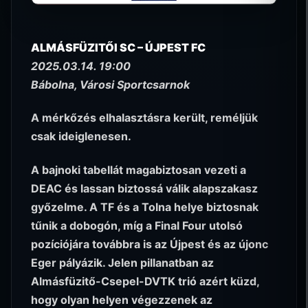
ALMÁSFÜZITŐI SC – ÚJPEST FC
2025.03.14. 19:00
Bábolna, Városi Sportcsarnok
A mérkőzés elhalasztásra került, reméljük
csak ideiglenesen.
A bajnoki tabellát magabiztosan vezeti a
DEAC és lassan biztossá válik alapszakasz
győzelme. A TF és a Tolna helye biztosnak
tűnik a dobogón, míg a Final Four utolsó
pozíciójára továbbra is az Újpest és az újonc
Eger pályázik. Jelen pillanatban az
Almásfüzitő-Csepel-DVTK trió azért küzd,
hogy olyan helyen végezzenek az