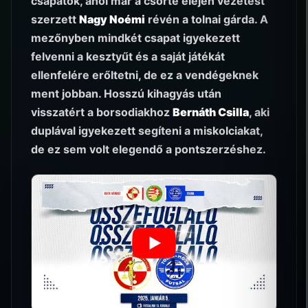
csapatok, ahol már a csörte elején vezetést
szerzett
Nagy Noémi
révén a tolnai gárda. A
mezőnyben mindkét csapat igyekezett
felvenni a kesztyűt és a saját játékát
ellenfelére erőltetni, de ez a vendégeknek
ment jobban. Hosszú kihagyás után
visszatért a borsodiakhoz
Bernáth Csilla
, aki
duplával igyekezett segíteni a miskolciakat,
de ez sem volt elegendő a pontszerzéshez.