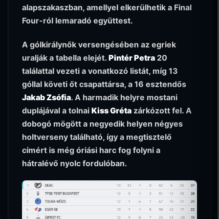
alapszakaszban, amellyel elkerülhetik a Final
Four-ról lemaradó együttest.
A gólkirálynők versengésében az egriek
uralják a tabella elejét.
Pintér Petra
20
találattal vezeti a vonatkozó listát, míg 13
góllal követi őt csapattársa, a 16 esztendős
Jakab Zsófia
. A harmadik helyre mostani
duplájával a tolnai
Kiss Gréta
zárkózott fel. A
dobogó mögött a negyedik helyen négyes
holtverseny található, így a megtisztelő
címért is még óriási harc fog folyni a
hátralévő nyolc fordulóban.