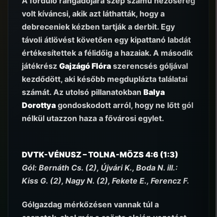
A forduló rangadójára szép számú nézősereg
volt kíváncsi, akik azt láthatták, hogy a
debreceniek kézben tartják a derbit. Egy
távoli átlövést követően egy kipattanó labdát
értékesítettek a félidőig a hazaiak. A második
játékrész
Gajzágó Flóra
szerencsés góljával
kezdődött, aki később megduplázta találatai
számát. Az utolsó pillanatokban
Balya
Dorottya
gondoskodott arról, hogy ne lőtt gól
nélkül utazzon haza a fővárosi egylet.
DVTK-VÉNUSZ – TOLNA-MÖZS 4:6 (1:3)
Gól: Bernáth Cs. (2), Újvári K., Boda N. ill.:
Kiss G. (2), Nagy N. (2), Fekete E., Ferencz F.
Gólgazdag mérkőzésen vannak túl a