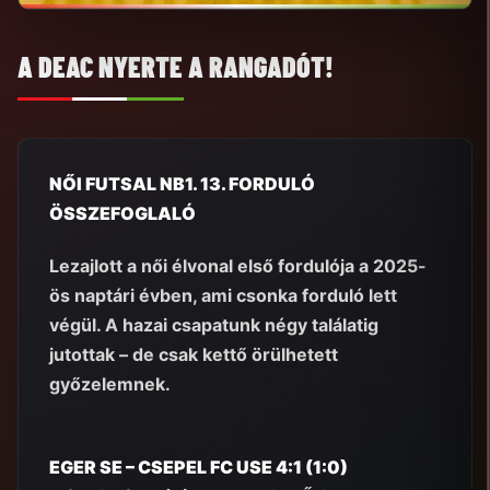
A DEAC NYERTE A RANGADÓT!
NŐI FUTSAL NB1. 13. FORDULÓ
ÖSSZEFOGLALÓ
Lezajlott a női élvonal első fordulója a 2025-
ös naptári évben, ami csonka forduló lett
végül. A hazai csapatunk négy találatig
jutottak – de csak kettő örülhetett
győzelemnek.
EGER SE – CSEPEL FC USE 4:1 (1:0)