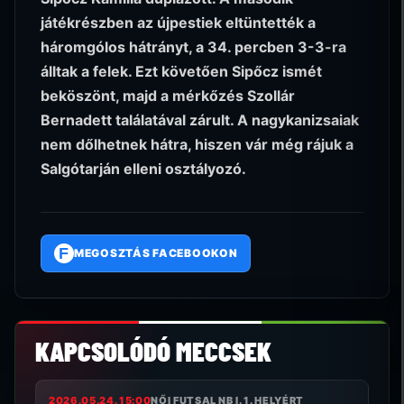
játékrészben az újpestiek eltüntették a
háromgólos hátrányt, a 34. percben 3-3-ra
álltak a felek. Ezt követően Sipőcz ismét
beköszönt, majd a mérkőzés Szollár
Bernadett találatával zárult. A nagykanizsaiak
nem dőlhetnek hátra, hiszen vár még rájuk a
Salgótarján elleni osztályozó.
F
MEGOSZTÁS FACEBOOKON
KAPCSOLÓDÓ MECCSEK
2026.05.24. 15:00
NŐI FUTSAL NB I. 1. HELYÉRT