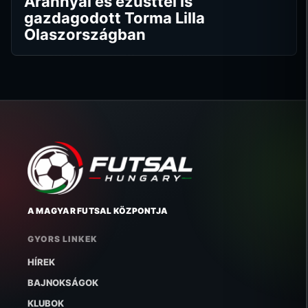
Arannyal és ezüsttel is
gazdagodott Torma Lilla
Olaszországban
A MAGYAR FUTSAL KÖZPONTJA
GYORS LINKEK
HÍREK
BAJNOKSÁGOK
KLUBOK