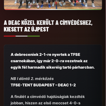
A DEAC KÖZEL KERÜLT A CÍMVÉDÉSHEZ,
KIESETT AZ ÚJPEST
A debreceniek 2-1-re nyertek a TFSE
csarnokában, így már 2-0-ra vezetnek az
egyik fél harmadik sikeréig tartó párharcban.
NB I döntő 2. mérkőzés
TFSE-TENT BUDAPEST – DEAC 1-2
A finálét a címvédő hajdúságiak kezdték
jobban, hiszen az első meccset 4-0-s