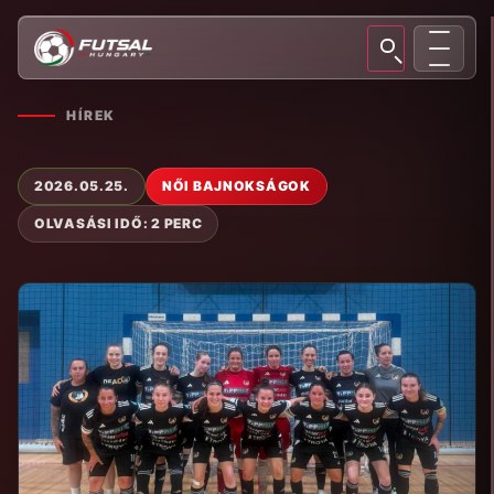
HÍREK
2026.05.25.
NŐI BAJNOKSÁGOK
OLVASÁSI IDŐ: 2 PERC