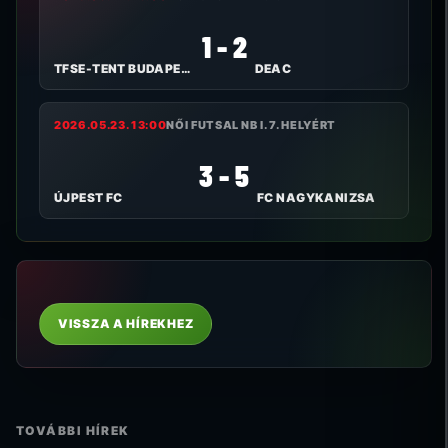
1 - 2
TFSE-TENT BUDAPEST
DEAC
2026.05.23. 13:00
NŐI FUTSAL NB I. 7. HELYÉRT
3 - 5
ÚJPEST FC
FC NAGYKANIZSA
VISSZA A HÍREKHEZ
TOVÁBBI HÍREK