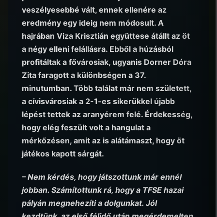
veszélyesebbé vált, ennek ellenére az
eredmény egy ideig nem módosult. A
hajrában Viza Krisztián együttese átállt az öt
a négy elleni felállásra. Ebből a húzásból
profitáltak a fővárosiak, ugyanis Dorner Dóra
Zita faragott a különbségen a 37.
minutumban. Több találat már nem született,
a cívisvárosiak a 2-1-es sikerükkel újabb
lépést tettek az aranyérem felé. Érdekesség,
hogy elég feszült volt a hangulat a
mérkőzésen, amit az is alátámaszt, hogy öt
játékos kapott sárgát.
– Nem kérdés, hogy játszottunk már ennél
jobban. Számítottunk rá, hogy a TFSE hazai
pályán megnehezíti a dolgunkat. Jól
kezdtünk, az első félidő után megérdemelten