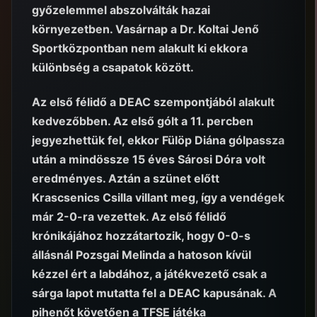
győzelemmel abszolválták hazai
környezetben. Vasárnap a Dr. Koltai Jenő
Sportközpontban nem alakult ki ekkora
különbség a csapatok között.
Az első félidő a DEAC szempontjából alakult
kedvezőbben. Az első gólt a 11. percben
jegyezhettük fel, ekkor Fülöp Diána gólpassza
után a mindössze 15 éves Sárosi Dóra volt
eredményes. Aztán a szünet előtt
Krascsenics Csilla villant meg, így a vendégek
már 2-0-ra vezettek. Az első félidő
krónikájához hozzátartozik, hogy 0-0-s
állásnál Pozsgai Melinda a hatoson kívül
kézzel ért a labdához, a játékvezető csak a
sárga lapot mutatta fel a DEAC kapusának. A
pihenőt követően a TFSE játéka