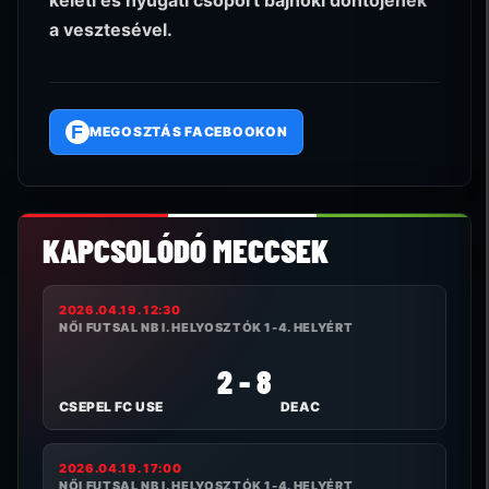
a vesztesével.
F
MEGOSZTÁS FACEBOOKON
KAPCSOLÓDÓ MECCSEK
2026.04.19. 12:30
NŐI FUTSAL NB I. HELYOSZTÓK 1-4. HELYÉRT
2 - 8
CSEPEL FC USE
DEAC
2026.04.19. 17:00
NŐI FUTSAL NB I. HELYOSZTÓK 1-4. HELYÉRT