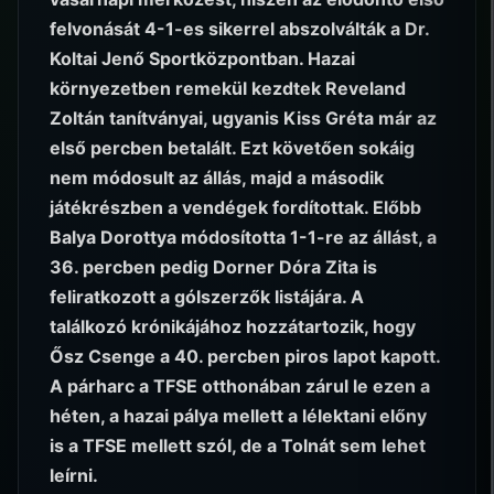
felvonását 4-1-es sikerrel abszolválták a Dr.
Koltai Jenő Sportközpontban. Hazai
környezetben remekül kezdtek Reveland
Zoltán tanítványai, ugyanis Kiss Gréta már az
első percben betalált. Ezt követően sokáig
nem módosult az állás, majd a második
játékrészben a vendégek fordítottak. Előbb
Balya Dorottya módosította 1-1-re az állást, a
36. percben pedig Dorner Dóra Zita is
feliratkozott a gólszerzők listájára. A
találkozó krónikájához hozzátartozik, hogy
Ősz Csenge a 40. percben piros lapot kapott.
A párharc a TFSE otthonában zárul le ezen a
héten, a hazai pálya mellett a lélektani előny
is a TFSE mellett szól, de a Tolnát sem lehet
leírni.