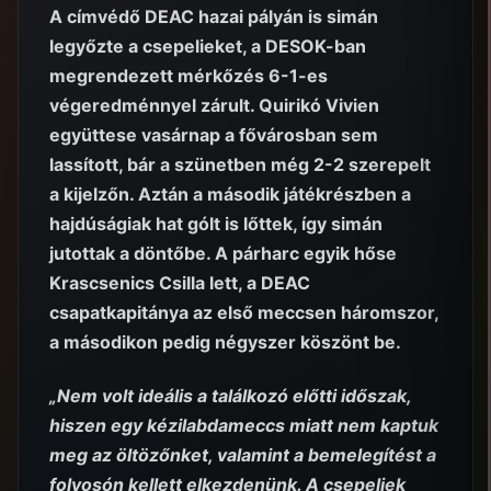
A címvédő DEAC hazai pályán is simán
legyőzte a csepelieket, a DESOK-ban
megrendezett mérkőzés 6-1-es
végeredménnyel zárult. Quirikó Vivien
együttese vasárnap a fővárosban sem
lassított, bár a szünetben még 2-2 szerepelt
a kijelzőn. Aztán a második játékrészben a
hajdúságiak hat gólt is lőttek, így simán
jutottak a döntőbe. A párharc egyik hőse
Krascsenics Csilla lett, a DEAC
csapatkapitánya az első meccsen háromszor,
a másodikon pedig négyszer köszönt be.
„Nem volt ideális a találkozó előtti időszak,
hiszen egy kézilabdameccs miatt nem kaptuk
meg az öltözőnket, valamint a bemelegítést a
folyosón kellett elkezdenünk. A csepeliek