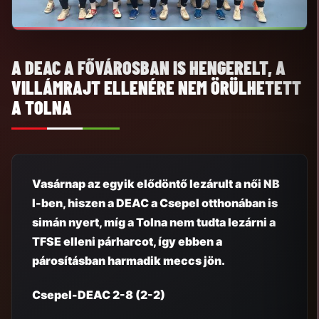
A DEAC A FŐVÁROSBAN IS HENGERELT, A
VILLÁMRAJT ELLENÉRE NEM ÖRÜLHETETT
A TOLNA
Vasárnap az egyik elődöntő lezárult a női NB
I-ben, hiszen a DEAC a Csepel otthonában is
simán nyert, míg a Tolna nem tudta lezárni a
TFSE elleni párharcot, így ebben a
párosításban harmadik meccs jön.
Csepel-DEAC 2-8 (2-2)