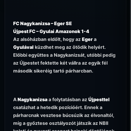
FC Nagykanizsa – Eger SE
Újpest FC – Gyulai Amazonok 1-4
Az alsóházban eldőlt, hogy az
Eger
a
Gyulával
küzdhet meg az ötödik helyért.
Előbbi együttes a Nagykanizsát, utóbbi pedig
az Újpestet fektette két vállra az egyik fél
második sikeréig tartó párharcban.
A
Nagykanizsa
a folytatásban az
Újpesttel
csatázhat a hetedik pozícióért. Ennek a
párharcnak vesztese búcsúzik az élvonaltól,
míg a győztese osztályozót játszik az NBII
keleti és nyugati csoport bajnoki döntőjének