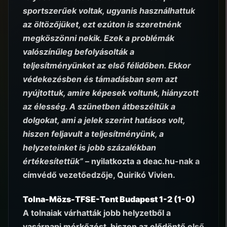
sportszerűek voltak, ugyanis használhattuk
az öltözőjüket, ezt ezúton is szeretnénk
megköszönni nekik. Ezek a problémák
valószínűleg befolyásolták a
teljesítményünket az első félidőben. Ekkor
védekezésben és támadásban sem azt
nyújtottuk, amire képesek voltunk, hiányzott
az élesség. A szünetben átbeszéltük a
dolgokat, ami a jelek szerint hatásos volt,
hiszen feljavult a teljesítményünk, a
helyzeteinket is jobb százalékban
értékesítettük”
– nyilatkozta a deac.hu-nak a
címvédő vezetőedzője, Quirikó Vivien.
Tolna-Mözs-TFSE-Tent Budapest 1-2 (1-0)
A tolnaiak várhatták jobb helyzetből a
vasárnapi mérkőzést, hiszen az elődöntő első