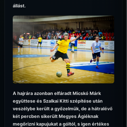
állást.
A hajrára azonban elfáradt Micskó Márk
együttese és Szalkai Kitti szépítése után
veszélybe került a győzelmük, de a hátralévő
két percben sikerült Megyes Ágiéknak
megőrizni kapujukat a góltól, s igen értékes