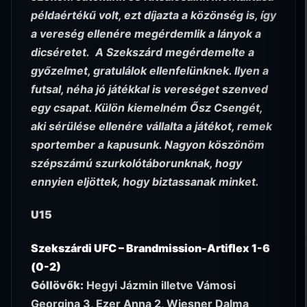
példaértékű volt, ezt díjazta a közönség is, így
a vereség ellenére megérdemlik a lányok a
dicséretet. A Szekszárd megérdemelte a
győzelmet, gratulálok ellenfelünknek. Ilyen a
futsal, néha jó játékkal is vereséget szenved
egy csapat. Külön kiemelném Ősz Csengét,
aki sérülése ellenére vállalta a játékot, remek
sportember a kapusunk. Nagyon köszönöm
szépszámú szurkolótáborunknak, hogy
ennyien eljöttek, hogy biztassanak minket.
U15
Szekszárdi UFC – Brandmission-Artiflex 1-6
(0-2)
Góllövők:
Hegyi Jázmin illetve Vámosi
Georgina 3, Ezer Anna 2, Wiesner Dalma