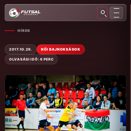
HÍREK
2017.10.29.
NŐI BAJNOKSÁGOK
OLVASÁSI IDŐ: 6 PERC