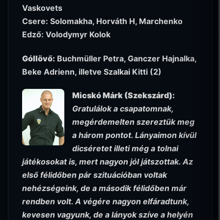
Vaskovets
Csere: Solomakha, Horváth H, Marchenko
Edző: Volodymyr Kolok
Góllövő:
Buchmüller Petra, Ganczer Hajnalka,
Beke Adrienn, illetve Szalkai Kitti (2)
Micskó Márk (Szekszárd):
Gratulálok a csapatomnak,
megérdemelten szereztük meg
a három pontot. Lányaimon kívül
dicséretet illeti még a tolnai
játékosokat is, mert nagyon jól játszottak. Az
első félidőben pár szituációban voltak
nehézségeink, de a második félidőben már
rendben volt. A végére nagyon elfáradtunk,
kevesen vagyunk, de a lányok szíve a helyén