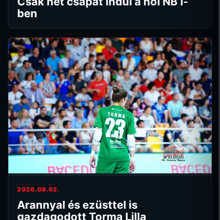
Csak hét csapat indul a női NB I-
ben
2026.08.02.
Arannyal és ezüsttel is
gazdagodott Torma Lilla