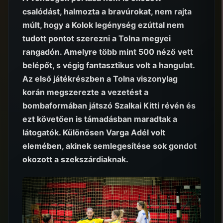
csalódást, halmozta a bravúrokat, nem rajta
múlt, hogy a Kolok legénység ezúttal nem
tudott pontot szerezni a Tolna megyei
rangadón. Amelyre több mint 500 néző vett
belépőt, s végig fantasztikus volt a hangulat.
Az első játékrészben a Tolna viszonylag
korán megszerezte a vezetést a
bombaformában játszó Szalkai Kitti révén és
ezt követően is támadásban maradtak a
látogatók. Különösen Varga Adél volt
elemében, akinek semlegesítése sok gondot
okozott a szekszárdiaknak.