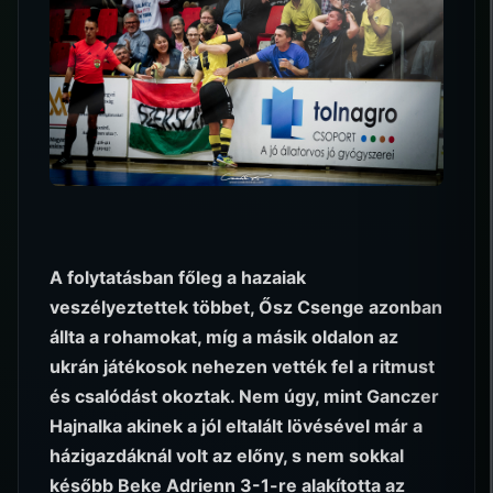
A folytatásban főleg a hazaiak
veszélyeztettek többet, Ősz Csenge azonban
állta a rohamokat, míg a másik oldalon az
ukrán játékosok nehezen vették fel a ritmust
és csalódást okoztak. Nem úgy, mint Ganczer
Hajnalka akinek a jól eltalált lövésével már a
házigazdáknál volt az előny, s nem sokkal
később Beke Adrienn 3-1-re alakította az