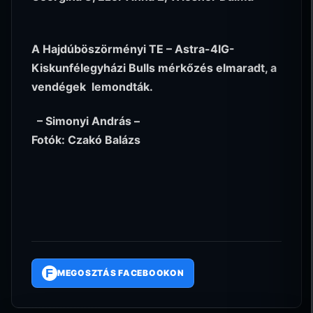
A Hajdúböszörményi TE – Astra-4IG-
Kiskunfélegyházi Bulls mérkőzés elmaradt, a
vendégek lemondták.
– Simonyi András –
Fotók: Czakó Balázs
F
MEGOSZTÁS FACEBOOKON