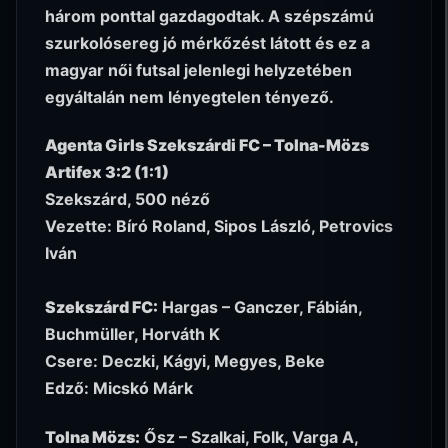
három ponttal gazdagodtak. A szépszámú
szurkolósereg jó mérkőzést látott és ez a
magyar női futsal jelenlegi helyzetében
egyáltalán nem lényegtelen tényező.
Agenta Girls Szekszárdi FC – Tolna-Mözs
Artifex 3:2 (1:1)
Szekszárd, 500 néző
Vezette: Bíró Roland, Sipos László, Petrovics
Iván
Szekszárd FC:
Hargas – Ganczer, Fábián,
Buchmüller, Horváth K
Csere: Deczki, Kágyi, Megyes, Beke
Edző: Micskó Márk
Tolna Mözs:
Ősz – Szalkai, Folk, Varga A,