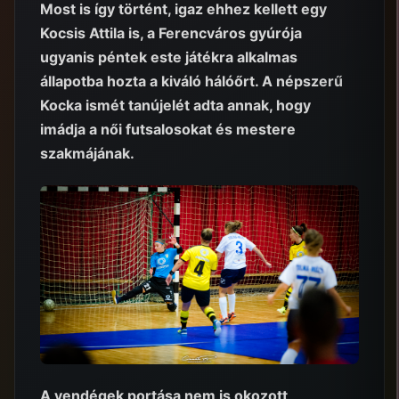
Most is így történt, igaz ehhez kellett egy
Kocsis Attila is, a Ferencváros gyúrója
ugyanis péntek este játékra alkalmas
állapotba hozta a kiváló hálóőrt. A népszerű
Kocka ismét tanújelét adta annak, hogy
imádja a női futsalosokat és mestere
szakmájának.
A vendégek portása nem is okozott