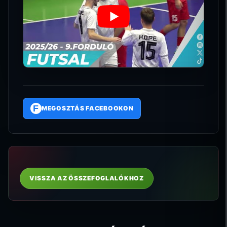
F
MEGOSZTÁS FACEBOOKON
VISSZA AZ ÖSSZEFOGLALÓKHOZ