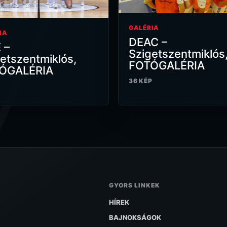
GALÉRIA
IA
DEAC –
 –
Szigetszentmiklós
etszentmiklós,
FOTÓGALÉRIA
ÓGALÉRIA
36 KÉP
P
GYORS LINKEK
HÍREK
BAJNOKSÁGOK