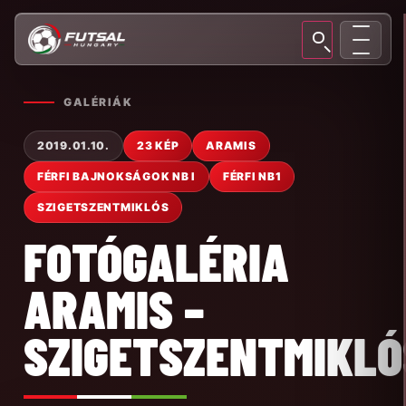
GALÉRIÁK
2019.01.10.
23 KÉP
ARAMIS
FÉRFI BAJNOKSÁGOK NB I
FÉRFI NB1
SZIGETSZENTMIKLÓS
FOTÓGALÉRIA
ARAMIS –
SZIGETSZENTMIKLÓ