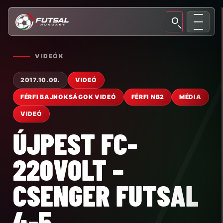
VIDEÓK
2017.10.09.
VIDEÓ
FÉRFI BAJNOKSÁGOK VIDEÓ
FÉRFI NB2
MÉDIA
VIDEÓ
ÚJPEST FC-
220VOLT –
CSENGER FUTSAL
4-5