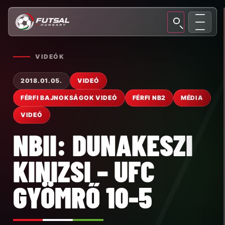
VIDEÓK
2018.01.05.
VIDEÓ
FÉRFI BAJNOKSÁGOK VIDEÓ
FÉRFI NB2
MÉDIA
VIDEÓ
NBII: DUNAKESZI
KINIZSI – UFC
GYÖMRŐ 10-5