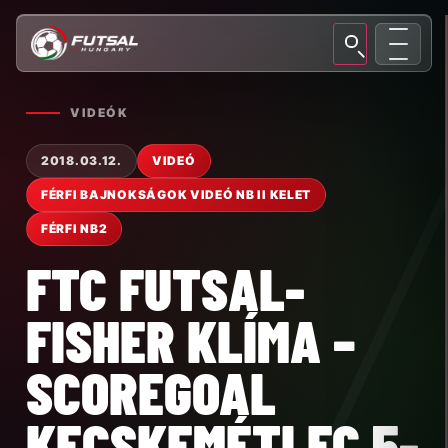
VIDEÓK
2018.03.12.
VIDEÓ
FÉRFI BAJNOKSÁGOK VIDEÓ NB II KELET
FÉRFI NB2
FTC FUTSAL-
FISHER KLÍMA –
SCOREGOAL
KECSKEMÉTI FC 5-