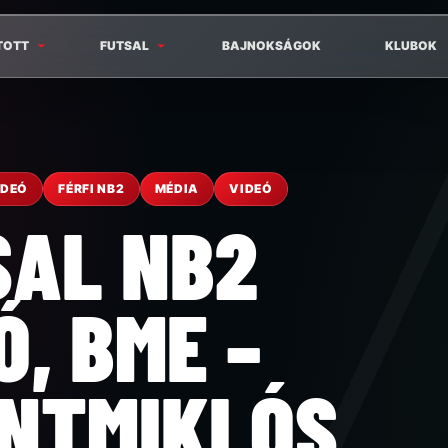
TOTT
FUTSAL
BAJNOKSÁGOK
KLUBOK
IDEÓ
FÉRFI NB2
MÉDIA
VIDEÓ
SAL NB2
Ó, BME –
ENTMIKLÓS