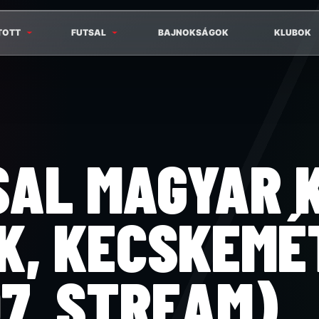
TOTT
FUTSAL
BAJNOKSÁGOK
KLUBOK
SAL MAGYAR 
K, KECSKEMÉ
07, STREAM)