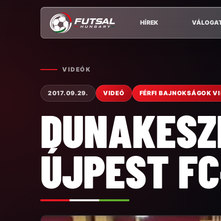
HÍREK
VÁLOGA
VIDEÓK
2017.09.29.
VIDEÓ
FÉRFI BAJNOKSÁGOK V
DUNAKESZI
ÚJPEST FC