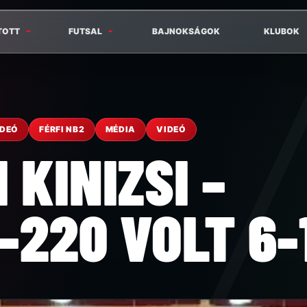
TOTT
FUTSAL
BAJNOKSÁGOK
KLUBOK
IDEÓ
FÉRFI NB2
MÉDIA
VIDEÓ
 KINIZSI –
-220 VOLT 6-