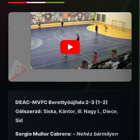
DEAC-MVFC Berettyóújfalu 2-3 (1-2)
G
ólszerző:
Siska, Kántor, ill. Nagy I., Diece,
Sid
Sergio Mullor Cabrera:
–
Nehéz bármilyen