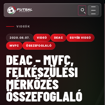
VIDEÓK
2020.08.07.
VIDEÓ
DEAC
EGYÉB VIDEÓ
MVFC
ÖSSZEFOGLALÓ
DEAC – MVFC,
FELKÉSZÜLÉSI
MÉRKŐZÉS
ÖSSZEFOGLALÓ