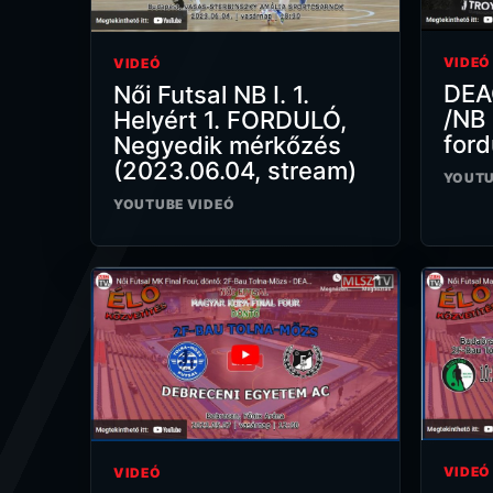
VIDEÓ
VIDEÓ
DEA
Női Futsal NB I. 1.
/NB I
Helyért 1. FORDULÓ,
ford
Negyedik mérkőzés
(2023.06.04, stream)
YOUTU
YOUTUBE VIDEÓ
VIDEÓ
VIDEÓ