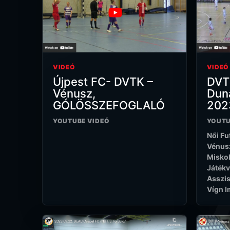
VIDEÓ
VIDEÓ
Újpest FC- DVTK –
DVT
Vénusz,
Duna
GÓLÖSSZEFOGLALÓ
2023
YOUTUBE VIDEÓ
YOUTU
Női Fut
Vénusz
Miskol
Játékv
Asszis
Vígn I