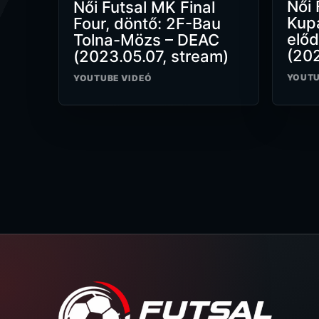
Női 
Női Futsal MK Final
Kupa
Four, döntő: 2F-Bau
elő
Tolna-Mözs – DEAC
(202
(2023.05.07, stream)
YOUTU
YOUTUBE VIDEÓ