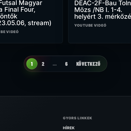
Futsal Magyar
DEAC-2F-Bau Toln
 Final Four,
Mözs /NB I. 1-4.
döntők
helyért 3. mérkőzé
3.05.06, stream)
YOUTUBE VIDEÓ
BE VIDEÓ
1
2
…
6
KÖVETKEZŐ
GYORS LINKEK
HÍREK