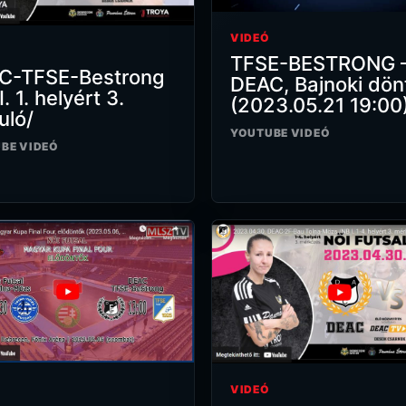
VIDEÓ
TFSE-BESTRONG 
C-TFSE-Bestrong
DEAC, Bajnoki dön
. 1. helyért 3.
(2023.05.21 19:00
uló/
YOUTUBE VIDEÓ
BE VIDEÓ
VIDEÓ