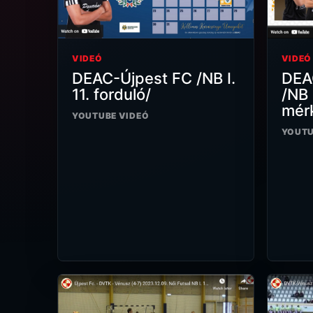
VIDEÓ
VIDEÓ
DEAC-Újpest FC /NB I.
DEA
11. forduló/
/NB I
mér
YOUTUBE VIDEÓ
YOUTU