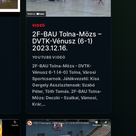
VIDEÓ
2F-BAU Tolna-Mözs –
DVTK-Vénusz (6-1)
2023.12.16.
YOUTUBE VIDEÓ
2F-BAU Tolna-Mözs – DVTK-
Vénusz 6-1 (4-0) Tolna, Városi
Sportcsarnok. Játékvezető: Kiss
Gergely Asszisztensek: Szabó
Péter, Tóth Tamás. 2F-BAU Tolna-
Mözs: Deczki – Szalkai, Vámosi,
Krár,…