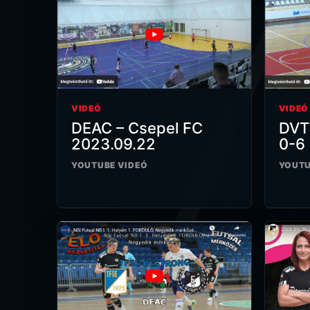
VIDEÓ
VIDEÓ
DEAC – Csepel FC
DVT
2023.09.22
0-6 
YOUTUBE VIDEÓ
YOUTU