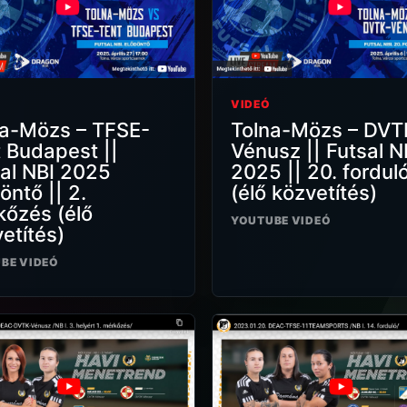
VIDEÓ
na-Mözs – TFSE-
Tolna-Mözs – DVT
 Budapest ||
Vénusz || Futsal N
al NBI 2025
2025 || 20. fordul
öntő || 2.
(élő közvetítés)
őzés (élő
YOUTUBE VIDEÓ
etítés)
BE VIDEÓ