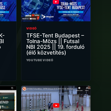
VIDEÓ
K-
TFSE-Tent Budapest –
BI
Tolna-Mözs || Futsal
ó
NBI 2025 || 19. forduló
(élő közvetítés)
YOUTUBE VIDEÓ