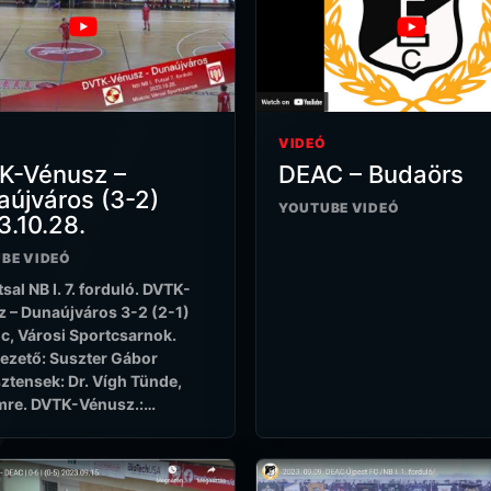
VIDEÓ
K-Vénusz –
DEAC – Budaörs
újváros (3-2)
YOUTUBE VIDEÓ
.10.28.
BE VIDEÓ
sal NB I. 7. forduló. DVTK-
 – Dunaújváros 3-2 (2-1)
c, Városi Sportcsarnok.
ezető: Suszter Gábor
ztensek: Dr. Vígh Tünde,
mre. DVTK-Vénusz.:…