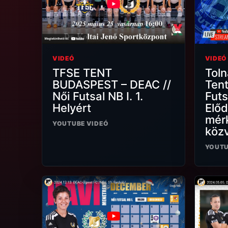
VIDEÓ
VIDEÓ
Tol
TFSE TENT
Tent
BUDASPEST – DEAC //
Futs
Női Futsal NB I. 1.
Előd
Helyért
mérk
YOUTUBE VIDEÓ
közv
YOUTU