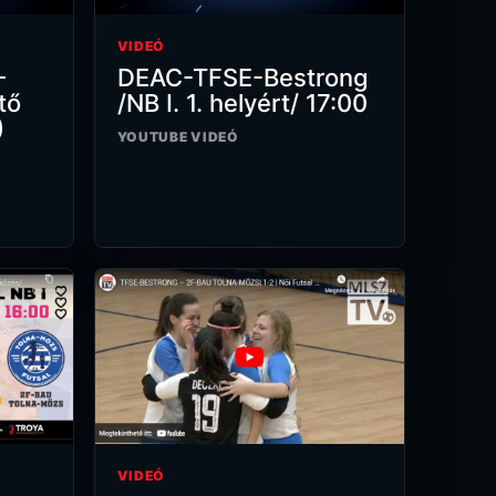
VIDEÓ
–
DEAC-TFSE-Bestrong
tő
/NB I. 1. helyért/ 17:00
)
YOUTUBE VIDEÓ
VIDEÓ