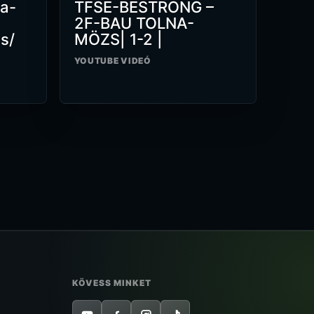
a-
TFSE-BESTRONG –
2F-BAU TOLNA-
s/
MÖZS| 1-2 |
YOUTUBE VIDEÓ
KÖVESS MINKET