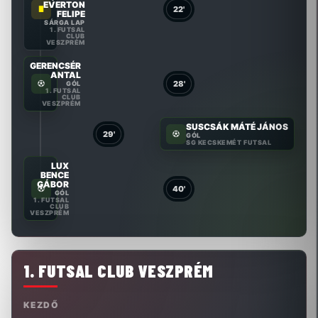
EVERTON
22'
FELIPE
SÁRGA LAP
1. FUTSAL
CLUB
VESZPRÉM
GERENCSÉR
ANTAL
28'
GÓL
1. FUTSAL
CLUB
VESZPRÉM
SUSCSÁK MÁTÉ JÁNOS
29'
GÓL
SG KECSKEMÉT FUTSAL
LUX
BENCE
GÁBOR
40'
GÓL
1. FUTSAL
CLUB
VESZPRÉM
1. FUTSAL CLUB VESZPRÉM
KEZDŐ