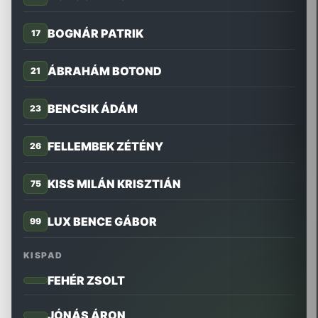
BOGNÁR PATRIK
17
ÁBRAHÁM BOTOND
21
BENCSIK ÁDÁM
23
FELLEMBEK ZÉTÉNY
26
KISS MILÁN KRISZTIÁN
75
LUX BENCE GÁBOR
99
KISPAD
FEHÉR ZSOLT
JÓNÁS ÁRON