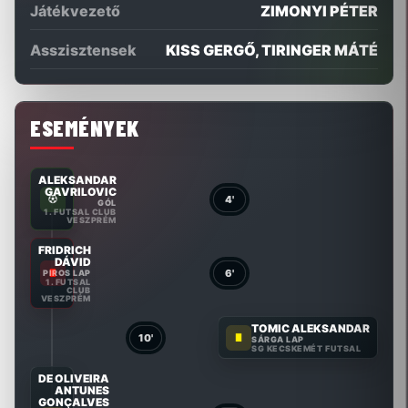
Játékvezető
ZIMONYI PÉTER
Asszisztensek
KISS GERGŐ, TIRINGER MÁTÉ
ESEMÉNYEK
ALEKSANDAR
GAVRILOVIC
4'
GÓL
1. FUTSAL CLUB
VESZPRÉM
FRIDRICH
DÁVID
6'
PIROS LAP
1. FUTSAL
CLUB
VESZPRÉM
TOMIC ALEKSANDAR
10'
SÁRGA LAP
SG KECSKEMÉT FUTSAL
DE OLIVEIRA
ANTUNES
GONÇALVES