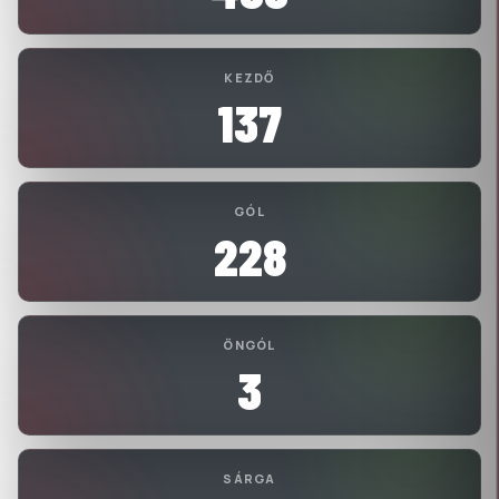
KEZDŐ
137
GÓL
228
ÖNGÓL
3
SÁRGA