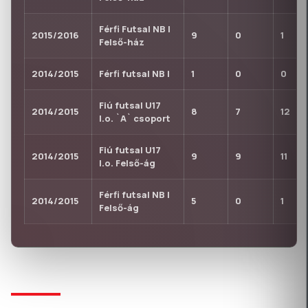
Férfi Futsal NB I
2015/2016
9
0
1
Felső-ház
2014/2015
Férfi futsal NB I
1
0
0
Fiú futsal U17
2014/2015
8
7
12
I.o. `A` csoport
Fiú futsal U17
2014/2015
9
9
11
I.o. Felső-ág
Férfi futsal NB I
2014/2015
5
0
1
Felső-ág
KLUBTÖRTÉNET