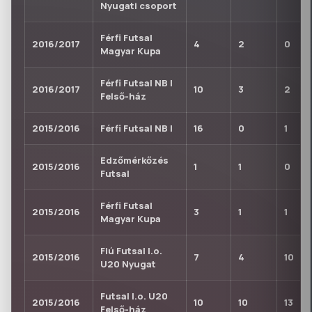
Nyugati csoport
Férfi Futsal
2016/2017
4
2
0
Magyar Kupa
Férfi Futsal NB I
2016/2017
10
3
2
Felső-ház
2015/2016
Férfi Futsal NB I
16
0
1
Edzőmérkőzés
2015/2016
1
1
0
Futsal
Férfi Futsal
2015/2016
3
1
1
Magyar Kupa
Fiú Futsal I.o.
2015/2016
7
4
10
U20 Nyugat
Futsal I.o. U20
2015/2016
10
10
13
Felső-ház