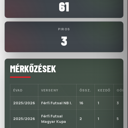
61
PIROS
3
MÉRKŐZÉSEK
ÉVAD
VERSENY
ÖSSZ.
KEZDŐ
GÓL
2025/2026
Férfi Futsal NB I.
16
1
3
Férfi Futsal
2025/2026
2
1
5
Magyar Kupa