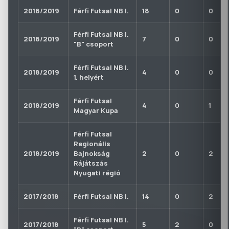
2018/2019
Férfi Futsal NB I.
18
0
0
Férfi Futsal NB I.
2018/2019
7
0
0
"B" csoport
Férfi Futsal NB I.
2018/2019
4
0
0
1. helyért
Férfi Futsal
2018/2019
4
0
1
Magyar Kupa
Férfi Futsal
Regionális
2018/2019
Bajnokság
2
0
2
Rájátszás
Nyugati régió
2017/2018
Férfi Futsal NB I.
14
0
2
Férfi Futsal NB I.
2017/2018
5
2
0