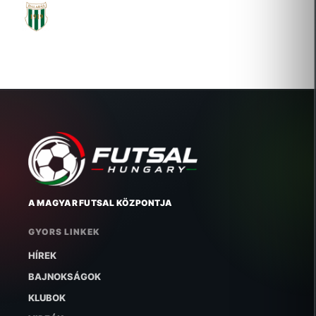
SZOMBATHELYI MÁV HALADÁS VASUTAS
SPORTEGYESÜLET
2014-09-22 Új igazolás
A MAGYAR FUTSAL KÖZPONTJA
GYORS LINKEK
HÍREK
BAJNOKSÁGOK
KLUBOK