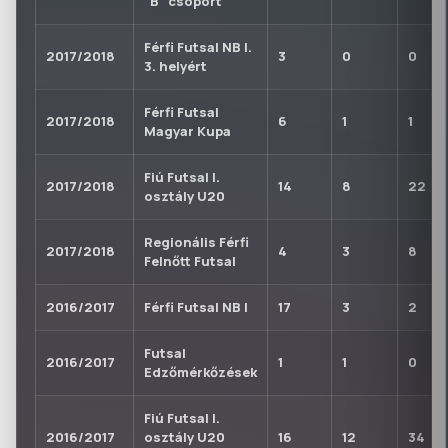
"B" csoport
Férfi Futsal NB I.
2017/2018
3
0
0
3. helyért
Férfi Futsal
2017/2018
6
1
1
Magyar Kupa
Fiú Futsal I.
2017/2018
14
8
22
osztály U20
Regionális Férfi
2017/2018
4
3
8
Felnőtt Futsal
2016/2017
Férfi Futsal NB I
17
3
2
Futsal
2016/2017
1
1
0
Edzőmérkőzések
Fiú Futsal I.
2016/2017
osztály U20
16
12
34