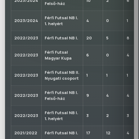
2023/2024
10
2
6
Felső-ház
Férfi Futsal NB I.
2023/2024
4
0
1
1. helyért
2022/2023
Férfi Futsal NB I.
20
5
8
Férfi Futsal
2022/2023
6
0
4
Magyar Kupa
Férfi Futsal NB II.
2022/2023
1
1
1
Nyugati csoport
Férfi Futsal NB I.
2022/2023
9
4
4
Felső-ház
Férfi Futsal NB I.
2022/2023
3
2
3
1. helyért
2021/2022
Férfi Futsal NB I.
17
12
4