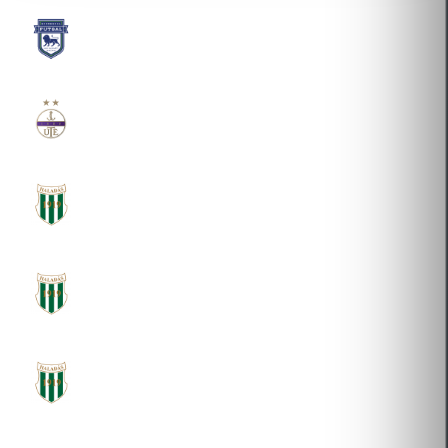
SG FUTSAL PRO-SPORT KFT.
2026-02-05 Kölcsönadás
ÚJPEST 1885 FUTBALL KFT.
2025-01-16 Átigazolás
SZOMBATHELYI MÁV HALADÁS VASUTAS
SPORTEGYESÜLET
2021-09-21 Új igazolás
SZOMBATHELYI MÁV HALADÁS VASUTAS
SPORTEGYESÜLET
2018-08-01 Új igazolás
SZOMBATHELYI MÁV HALADÁS VASUTAS
SPORTEGYESÜLET
2018-08-01 Új igazolás