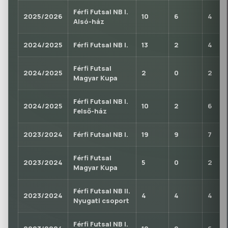
Férfi Futsal NB I.
2025/2026
10
6
4
Alsó-ház
2024/2025
Férfi Futsal NB I.
13
2
4
Férfi Futsal
2024/2025
2
0
2
Magyar Kupa
Férfi Futsal NB I.
2024/2025
10
2
6
Felső-ház
2023/2024
Férfi Futsal NB I.
19
9
7
Férfi Futsal
2023/2024
5
0
2
Magyar Kupa
Férfi Futsal NB II.
2023/2024
4
4
4
Nyugati csoport
Férfi Futsal NB I.