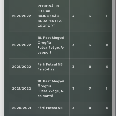
REGIONÁLIS
FUTSAL
2021/2022
BAJNOKSÁG
4
3
1
BUDAPESTI 2.
CSOPORT
10. Pest Megyei
Öregfiú
2021/2022
3
3
8
Futsal7vége, A-
csoport
Férfi Futsal NB I.
2021/2022
3
0
0
Felső-ház
10. Pest Megyei
Öregfiú
2021/2022
3
3
1
Futsal7vége, 4-
es döntő
2020/2021
Férfi Futsal NB I.
3
0
0