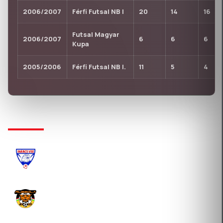
2006/2007
Férfi Futsal NB I
20
14
16
Futsal Magyar
2006/2007
6
6
6
Kupa
2005/2006
Férfi Futsal NB I.
11
5
4
KLUBTÖRTÉNET
INÁRCS VSE
2024-01-24 Átigazolás
RUBIKA FUTSAL SPORTSZERVEZŐ KFT.
2022-01-21 Átigazolás