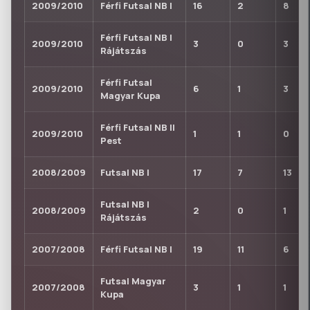
2009/2010
Férfi Futsal NB I
16
2
8
Férfi Futsal NB I
2009/2010
3
0
3
Rájátszás
Férfi Futsal
2009/2010
6
1
3
Magyar Kupa
Férfi Futsal NB II
2009/2010
1
1
0
Pest
2008/2009
Futsal NB I
17
7
13
Futsal NB I
2008/2009
2
0
1
Rájátszás
2007/2008
Férfi Futsal NB I
19
11
6
Futsal Magyar
2007/2008
3
1
1
Kupa