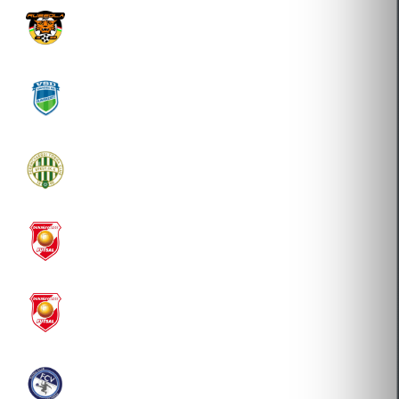
RUBIKA FUTSAL SPORTSZERVEZŐ KFT.
2021-07-19 Átigazolás
VÁROSI SPORTEGYESÜLET DUNAKESZI
2021-05-28 Új igazolás
FTC FUTSAL-FOOTGOLF KFT.
2021-01-18 Átigazolás
DUNAÚJVÁROSI EGYETEM SPORTEGYESÜLET
2018-08-01 Átigazolás
DUNAÚJVÁROSI EGYETEM SPORTEGYESÜLET
2016-08-12 Átigazolás
FCV SPORTSZERVEZŐ KFT.
2014-08-15 Átigazolás