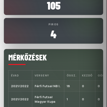
105
PIROS
4
MÉRKŐZÉSEK
ÉVAD
VERSENY
ÖSSZ.
KEZDŐ
GÓL
2021/2022
Férfi Futsal NB I.
18
0
0
Férfi Futsal
2021/2022
1
0
0
Magyar Kupa