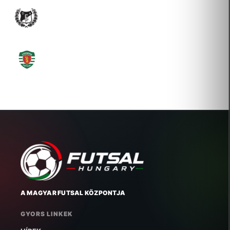
DEBRECENI EGYETEMI ATLÉTIKAI CLUB
2022-02-14 Átigazolás
PETŐFI DIÁK ÉS SZABADIDŐ SPORTEGYESÜLET
2019-01-16 Új igazolás
A MAGYAR FUTSAL KÖZPONTJA
GYORS LINKEK