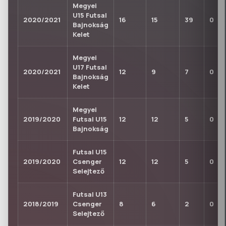
Megyei
U15 Futsal
2020/2021
16
15
39
0
Bajnokság
Kelet
Megyei
U17 Futsal
2020/2021
12
9
7
0
Bajnokság
Kelet
Megyei
2019/2020
Futsal U15
12
12
5
0
Bajnokság
Futsal U15
2019/2020
Csenger
12
12
5
0
Selejtező
Futsal U13
2018/2019
Csenger
8
6
2
0
Selejtező