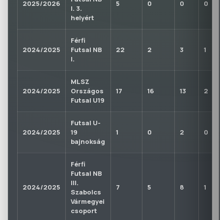
2025/2026
5
0
0
0
I. 3.
helyért
Férfi
2024/2025
Futsal NB
22
2
3
1
I.
MLSZ
2024/2025
Országos
17
16
13
2
Futsal U19
Futsal U-
2024/2025
19
1
0
2
0
bajnokság
Férfi
Futsal NB
III.
2024/2025
7
5
8
1
Szabolcs
Vármegyei
csoport