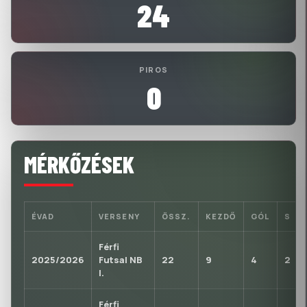
24
PIROS
0
MÉRKŐZÉSEK
ÉVAD
VERSENY
ÖSSZ.
KEZDŐ
GÓL
S
Férfi
2025/2026
Futsal NB
22
9
4
2
I.
Férfi