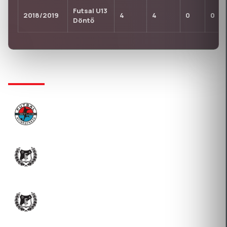
Futsal U13
2018/2019
4
4
0
0
Döntő
KLUBTÖRTÉNET
NYÍREGYHÁZI ÉLSPORT NONPROFIT KFT.
2026-07-29 Átigazolás
DEBRECENI EGYETEM ATLÉTIKAI CLUB SPORT
NONPROFIT KÖZHASZNÚ KFT.
2025-08-05 Átigazolás
DEBRECENI EGYETEM ATLÉTIKAI CLUB SPORT
NONPROFIT KÖZHASZNÚ KFT.
2024-02-09 Átigazolás