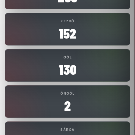
KEZDŐ
152
GÓL
130
ÖNGÓL
2
SÁRGA