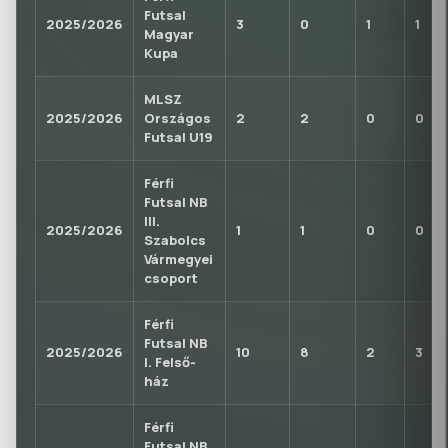
Futsal
2025/2026
3
0
1
1
Magyar
Kupa
MLSZ
2025/2026
Országos
2
2
0
0
Futsal U19
Férfi
Futsal NB
III.
2025/2026
1
1
0
0
Szabolcs
Vármegyei
csoport
Férfi
Futsal NB
2025/2026
10
8
2
3
I. Felső-
ház
Férfi
Futsal NB