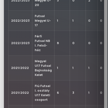
2022/2023
Megyei U-
3
0
2
0
20
Futsal
2022/2023
Megyei U-
1
1
0
0
17
Férfi
Futsal NB
2022/2023
8
0
0
0
I. Felső-
ház
Megyei
U17 Futsal
2021/2022
1
1
1
0
Bajnokság
Kelet
Fiú Futsal
I. osztály
2021/2022
6
3
1
0
U17 Keleti
csoport