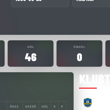
GÓL
ÖNGÓL
46
0
KLUB
HOPE FUT
2023-07-2
ÖSSZ.
KEZDŐ
GÓL
S
P