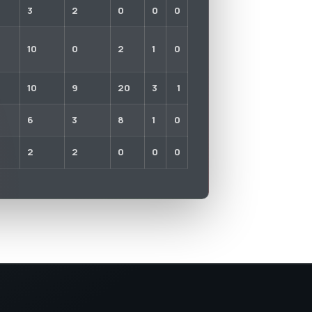
3
2
0
0
0
10
0
2
1
0
10
9
20
3
1
6
3
8
1
0
2
2
0
0
0