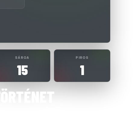
SÁRGA
PIROS
15
1
TÖRTÉNET
SAL KFT.
7 Átigazolás