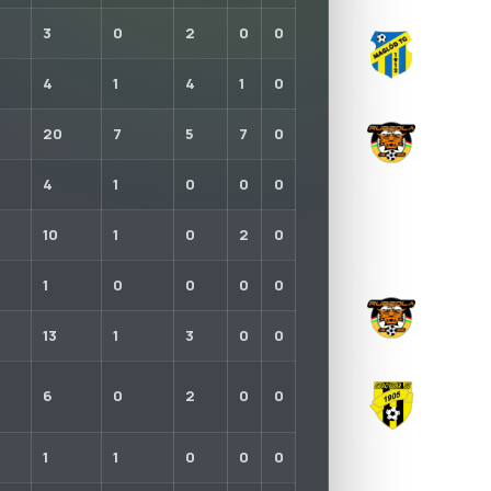
3
0
2
0
0
MAGLÓDI
2022-01-0
4
1
4
1
0
RUBEOLA
20
7
5
7
0
2015-08-2
4
1
0
0
0
MAGYAR 
10
1
0
2
0
2014-09-11
1
0
0
0
0
RUBEOLA
2011-01-17
13
1
3
0
0
SOROKSÁ
6
0
2
0
0
2008-05-15
1
1
0
0
0