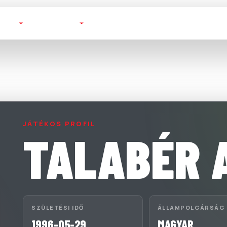
TOTT
FUTSAL
BAJNOKSÁGOK
KLUBOK
JÁTÉKOS PROFIL
TALABÉR 
SZÜLETÉSI IDŐ
ÁLLAMPOLGÁRSÁG
1996-05-29
MAGYAR