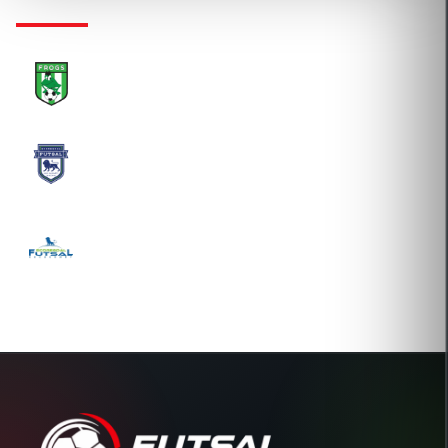
NNC FROGS LAJOSMIZSEI FUTSAL CLUB
2026-08-04 Átigazolás
SG FUTSAL PRO-SPORT KFT.
2023-10-18 Átigazolás
SCORE-GOAL SZABADIDŐSPORT, KERESKEDELMI
ÉS SZOLGÁLTATÓ KFT.
2018-10-10 Új igazolás