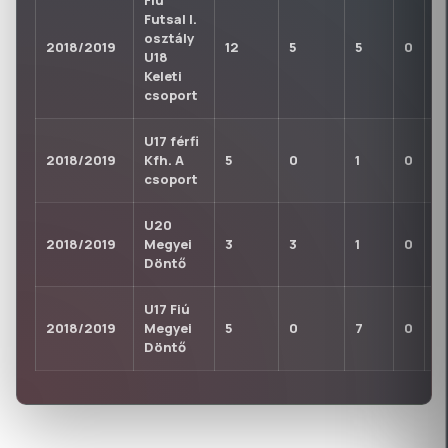
Fiú
Futsal I.
osztály
2018/2019
12
5
5
0
0
U18
Keleti
csoport
U17 férfi
2018/2019
Kfh. A
5
0
1
0
0
csoport
U20
2018/2019
Megyei
3
3
1
0
0
Döntő
U17 Fiú
2018/2019
Megyei
5
0
7
0
0
Döntő
KLUBTÖRTÉNET