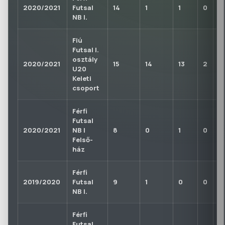
2020/2021
Futsal
14
1
1
0
0
NB I.
Fiú
Futsal I.
osztály
2020/2021
15
14
13
2
0
U20
Keleti
csoport
Férfi
Futsal
2020/2021
NB I
8
0
1
0
0
Felső-
ház
Férfi
2019/2020
Futsal
9
1
0
0
0
NB I.
Férfi
Futsal