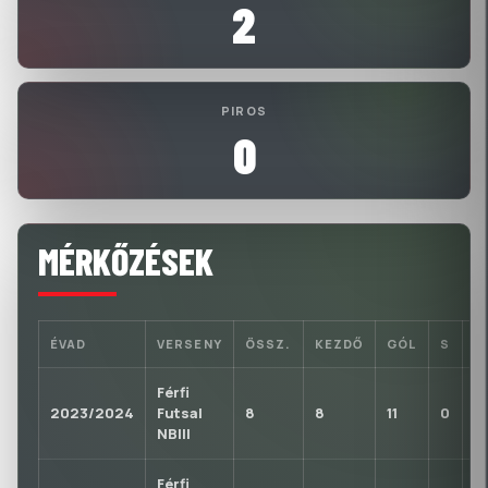
2
PIROS
0
MÉRKŐZÉSEK
ÉVAD
VERSENY
ÖSSZ.
KEZDŐ
GÓL
S
P
Férfi
2023/2024
Futsal
8
8
11
0
0
NBIII
Férfi