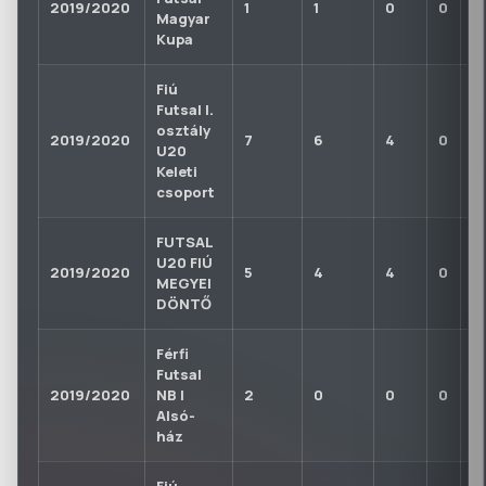
2019/2020
1
1
0
0
0
Magyar
Kupa
Fiú
Futsal I.
osztály
2019/2020
7
6
4
0
0
U20
Keleti
csoport
FUTSAL
U20 FIÚ
2019/2020
5
4
4
0
0
MEGYEI
DÖNTŐ
Férfi
Futsal
2019/2020
NB I
2
0
0
0
0
Alsó-
ház