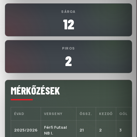
SÁRGA
12
PIROS
2
MÉRKŐZÉSEK
ÉVAD
VERSENY
ÖSSZ.
KEZDŐ
GÓL
Férfi Futsal
2025/2026
21
2
3
1
NB I.