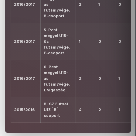
2016/2017
as
2
1
0
0
Futsal7vége,
B-csoport
5. Pest
megyei U15-
2016/2017
ös
1
0
0
0
Futsal7vége,
E-csoport
6. Pest
megyei U13-
2016/2017
as
2
0
1
0
Futsal7vége,
1. vigaszág
BLSZ Futsal
2015/2016
U13 `B`
4
2
1
0
csoport