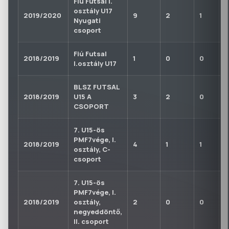
Fiú Futsal I.
osztály U17
2019/2020
9
2
1
0
Nyugati
csoport
Fiú Futsal
2018/2019
1
0
0
0
I.osztály U17
BLSZ FUTSAL
2018/2019
U15 A
3
2
0
0
CSOPORT
7. U15-ös
PMF7vége, I.
2018/2019
4
1
1
0
osztály, C-
csoport
7. U15-ös
PMF7vége, I.
2018/2019
osztály,
2
0
0
0
negyeddöntő,
II. csoport