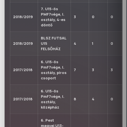
7. U15-ös
PMF7vége, I.
2018/2019
3
0
0
0
osztály, 4-es
döntő
BLSZ FUTSAL
2018/2019
U15
4
1
0
0
FELSŐHÁZ
6. U15-ös
PmF7vége, I.
2017/2018
7
3
3
0
osztály, piros
csoport
6. U15-ös
PmF7vége, I.
2017/2018
8
4
0
0
osztály,
középház
6. Pest
megyei U13-