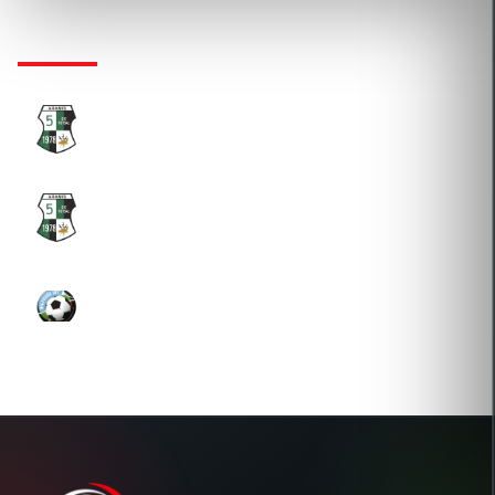
KLUBTÖRTÉNET
ARAMIS SPORT EGYESÜLET
2025-07-01 Átigazolás
ARAMIS SPORT EGYESÜLET
2017-01-10 Átigazolás
GERRZO SZOLGÁLTATÓ ÉS KERESKEDELMI KFT.
2015-11-02 Új igazolás