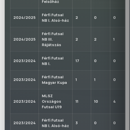
Felsőház
Férfi Futsal
2024/2025
2
0
0
0
NB I. Alsó-ház
Férfi Futsal
2024/2025
NB III.
2
2
1
0
Rájátszás
Férfi Futsal
2023/2024
17
0
0
2
NB I.
Férfi Futsal
2023/2024
1
1
0
0
Magyar Kupa
MLSZ
2023/2024
Országos
11
10
4
1
Futsal U19
Férfi Futsal
2023/2024
3
0
0
0
NB I. Alsó-ház