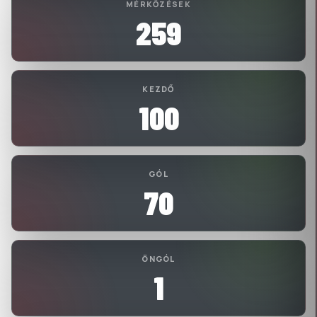
MÉRKŐZÉSEK
259
KEZDŐ
100
GÓL
70
ÖNGÓL
1