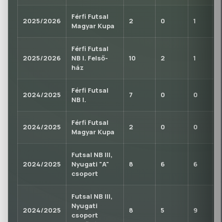
Férfi Futsal
2025/2026
2
0
1
0
Magyar Kupa
Férfi Futsal
2025/2026
NB I. Felső-
10
2
1
0
ház
Férfi Futsal
2024/2025
7
0
0
0
NB I.
Férfi Futsal
2024/2025
2
0
0
1
Magyar Kupa
Futsal NB III,
2024/2025
Nyugati "A"
8
6
6
0
csoport
Futsal NB III,
Nyugati
2024/2025
8
5
9
0
csoport