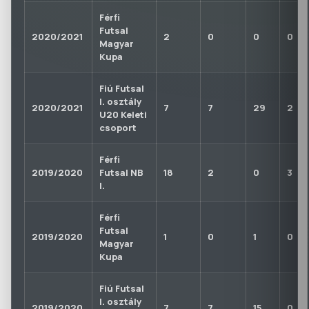
Férfi
Futsal
2020/2021
2
0
0
0
Magyar
Kupa
Fiú Futsal
I. osztály
2020/2021
7
7
29
2
U20 Keleti
csoport
Férfi
2019/2020
Futsal NB
18
2
0
3
I.
Férfi
Futsal
2019/2020
1
0
1
0
Magyar
Kupa
Fiú Futsal
I. osztály
2019/2020
7
7
15
0