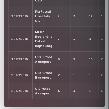
U20
Fiú Futsal
2017/2018
I. osztály
7
7
12
1
U17
MLSZ
Regionális
2017/2018
7
4
5
2
Futsal
Bajnokság
U19 Futsal
2017/2018
9
5
10
0
A csoport
U19 Futsal
2017/2018
2
1
1
0
B csoport
U17 Futsal
2017/2018
4
3
0
0
A csoport