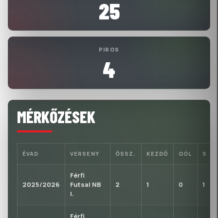
25
PIROS
4
MÉRKŐZÉSEK
ÉVAD
VERSENY
ÖSSZ.
KEZDŐ
GÓL
S
Férfi
2025/2026
Futsal NB
2
1
0
1
I.
Férfi