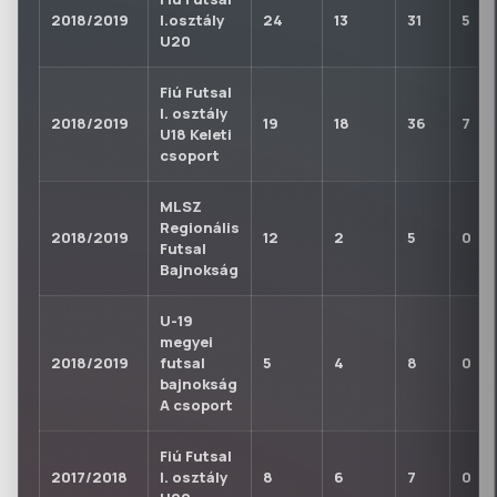
2018/2019
I.osztály
24
13
31
5
U20
Fiú Futsal
I. osztály
2018/2019
19
18
36
7
U18 Keleti
csoport
MLSZ
Regionális
2018/2019
12
2
5
0
Futsal
Bajnokság
U-19
megyei
2018/2019
futsal
5
4
8
0
bajnokság
A csoport
Fiú Futsal
2017/2018
I. osztály
8
6
7
0