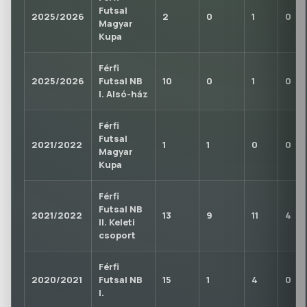
Futsal
2025/2026
2
0
1
0
Magyar
Kupa
Férfi
2025/2026
Futsal NB
10
0
1
0
I. Alsó-ház
Férfi
Futsal
2021/2022
1
1
0
0
Magyar
Kupa
Férfi
Futsal NB
2021/2022
13
9
11
4
II. Keleti
csoport
Férfi
2020/2021
Futsal NB
15
1
4
0
I.