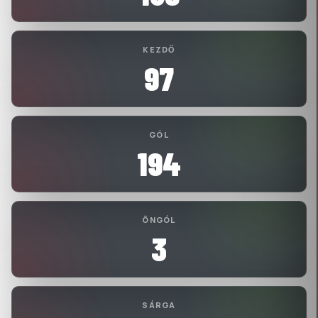
KEZDŐ
97
GÓL
194
ÖNGÓL
3
SÁRGA