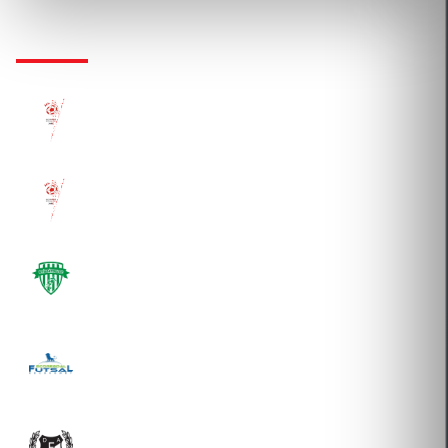
KLUBTÖRTÉNET
MVL STRONG HUNGARIAN KFT.
2026-02-03 Átigazolás
MVL STRONG HUNGARIAN KFT.
2026-02-03 Átigazolás
NYÍRBÁTORI SPORTCLUB NONPROFIT KFT.
2021-07-21 Átigazolás
SCORE-GOAL SZABADIDŐSPORT, KERESKEDELMI
ÉS SZOLGÁLTATÓ KFT.
2020-07-20 Átigazolás
DEBRECENI EGYETEMI ATLÉTIKAI CLUB