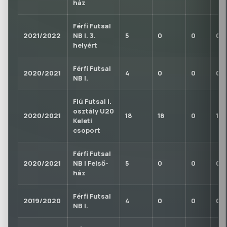
ház
Férfi Futsal
2021/2022
NB I. 3.
5
0
0
0
helyért
Férfi Futsal
2020/2021
4
0
0
0
NB I.
Fiú Futsal I.
osztály U20
2020/2021
18
18
0
1
Keleti
csoport
Férfi Futsal
2020/2021
NB I Felső-
5
0
0
0
ház
Férfi Futsal
2019/2020
4
0
0
0
NB I.