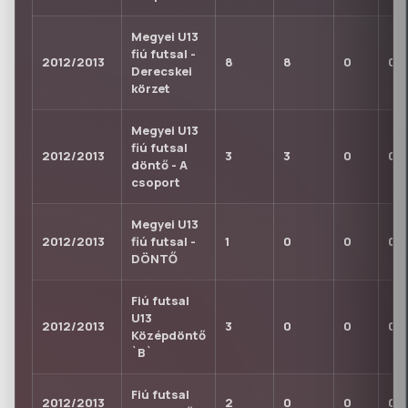
Megyei U13
fiú futsal -
2012/2013
8
8
0
0
Derecskei
körzet
Megyei U13
fiú futsal
2012/2013
3
3
0
0
döntő - A
csoport
Megyei U13
2012/2013
fiú futsal -
1
0
0
0
DÖNTŐ
Fiú futsal
U13
2012/2013
3
0
0
0
Középdöntő
`B`
Fiú futsal
2012/2013
2
0
0
0