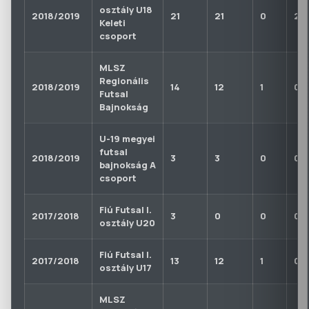
osztály U18
2018/2019
21
21
0
2
Keleti
csoport
MLSZ
Regionális
2018/2019
14
12
1
0
Futsal
Bajnokság
U-19 megyei
futsal
2018/2019
3
3
0
0
bajnokság A
csoport
Fiú Futsal I.
2017/2018
3
0
0
0
osztály U20
Fiú Futsal I.
2017/2018
13
12
1
0
osztály U17
MLSZ