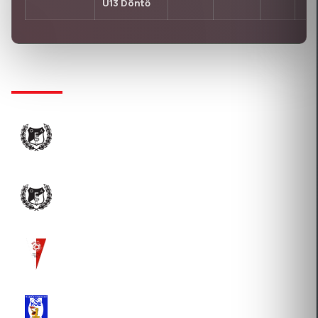
U13 Döntő
KLUBTÖRTÉNET
DEBRECENI EGYETEM ATLÉTIKAI CLUB SPORT
NONPROFIT KÖZHASZNÚ KFT.
2021-08-13 Átigazolás
DEBRECENI EGYETEMI ATLÉTIKAI CLUB
2018-02-01 Átigazolás
MEZEI-VILL.F.C. BERETTYÓÚJFALU EGYESÜLET
2016-07-27 Átigazolás
HAJDÚSZOBOSZLÓI SPORTEGYESÜLET
2013-01-14 Új igazolás