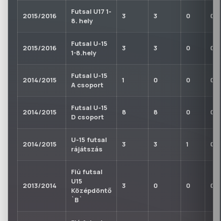
Futsal U17 1-
2015/2016
3
3
0
0
8. hely
Futsal U-15
2015/2016
3
3
0
0
1-8.hely
Futsal U-15
2014/2015
1
0
0
0
A csoport
Futsal U-15
2014/2015
8
8
0
0
D csoport
U-15 futsal
2014/2015
3
3
1
0
rájátszás
Fiú futsal
U15
2013/2014
3
0
0
0
Középdöntő
`B`