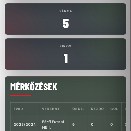
SÁRGA
5
PIROS
1
MÉRKŐZÉSEK
ÉVAD
VERSENY
ÖSSZ.
KEZDŐ
GÓL
S
Férfi Futsal
2023/2024
6
0
0
0
NB I.