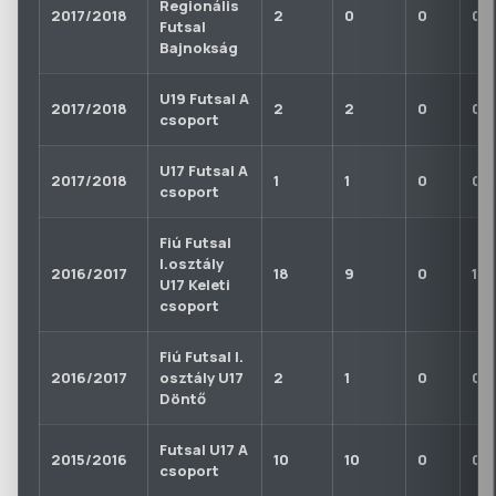
Regionális
2017/2018
2
0
0
0
Futsal
Bajnokság
U19 Futsal A
2017/2018
2
2
0
0
csoport
U17 Futsal A
2017/2018
1
1
0
0
csoport
Fiú Futsal
I.osztály
2016/2017
18
9
0
1
U17 Keleti
csoport
Fiú Futsal I.
2016/2017
osztály U17
2
1
0
0
Döntő
Futsal U17 A
2015/2016
10
10
0
0
csoport