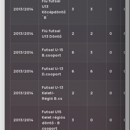
Fiú futsal
U13
2013/2014
3
3
0
0
Középdöntő
`B`
Fiú futsal
2013/2014
2
2
0
0
U13 Döntő
Futsal U-15
2013/2014
8
3
0
0
B.csoport
Futsal U-13
2013/2014
6
6
0
0
D.csoport
Futsal U-13
2013/2014
Keleti-
2
2
0
0
Régió B.cs
Futsal U15
Kelet régiós
2013/2014
3
0
0
0
döntő - B
csoport