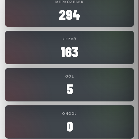
MÉRKŐZÉSEK
294
KEZDŐ
163
GÓL
5
ÖNGÓL
0