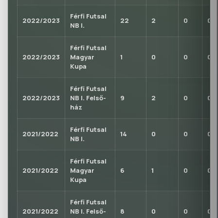
Férfi Futsal
2022/2023
22
2
0
0
NB I.
Férfi Futsal
2022/2023
Magyar
1
0
0
0
Kupa
Férfi Futsal
2022/2023
NB I. Felső-
9
2
0
0
ház
Férfi Futsal
2021/2022
14
0
0
0
NB I.
Férfi Futsal
2021/2022
Magyar
6
1
0
0
Kupa
Férfi Futsal
2021/2022
NB I. Felső-
8
0
0
0