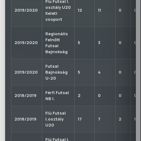
Fiú Futsal I.
osztály U20
2019/2020
12
11
0
0
Keleti
csoport
Regionális
Felnőtt
2019/2020
5
3
0
0
Futsal
Bajnokság
Futsal
2019/2020
Bajnokság
5
4
0
0
U-20
Férfi Futsal
2018/2019
2
0
0
0
NB I.
Fiú Futsal
2018/2019
I.osztály
17
7
2
1
U20
Fiú Futsal I.