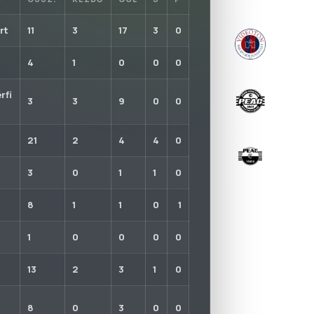
rt
11
3
17
3
0
VIDEOTON
2025-01-17
4
1
0
0
0
PEAC FUT
rfi
3
3
9
0
0
2023-08-1
21
2
4
4
0
PÉCSI EG
2021-10-04
3
0
1
1
0
8
1
1
0
1
1
0
0
0
0
13
2
3
1
0
8
0
3
0
0