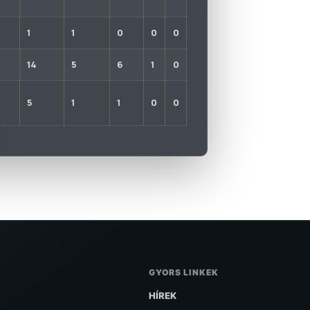
1
1
0
0
0
14
5
6
1
0
5
1
1
0
0
GYORS LINKEK
HÍREK