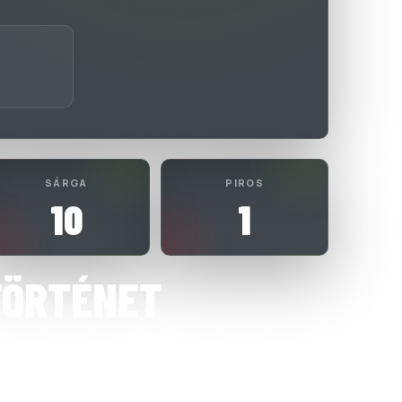
SÁRGA
PIROS
10
1
TÖRTÉNET
S FEHÉRVÁR SPORTEGYESÜLET
9 Átigazolás