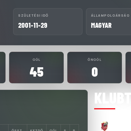
SZÜLETÉSI IDŐ
ÁLLAMPOLGÁRSÁG
2001-11-29
MAGYAR
GÓL
ÖNGÓL
45
0
KLUB
VINKBOY
2025-09-0
ÖSSZ.
KEZDŐ
GÓL
S
P