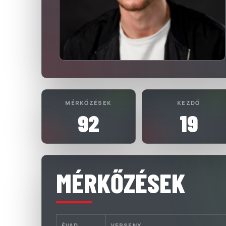
MÉRKŐZÉSEK
KEZDŐ
92
19
MÉRKŐZÉSEK
ÉVAD
VERSENY