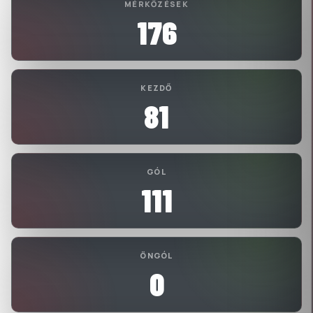
MÉRKŐZÉSEK
176
KEZDŐ
81
GÓL
111
ÖNGÓL
0