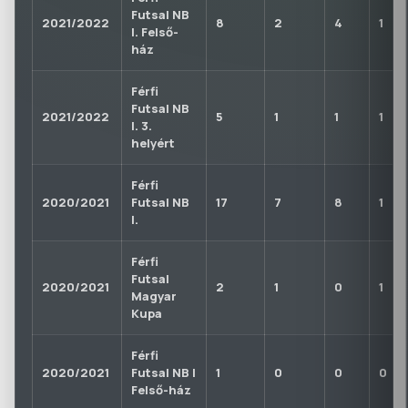
Futsal NB
2021/2022
8
2
4
1
I. Felső-
ház
Férfi
Futsal NB
2021/2022
5
1
1
1
I. 3.
helyért
Férfi
2020/2021
Futsal NB
17
7
8
1
I.
Férfi
Futsal
2020/2021
2
1
0
1
Magyar
Kupa
Férfi
2020/2021
Futsal NB I
1
0
0
0
Felső-ház