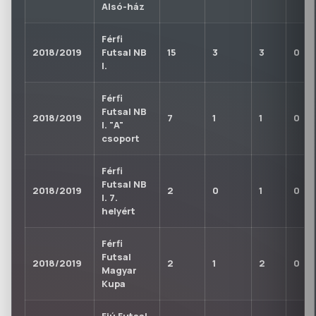
Alsó-ház
Férfi
2018/2019
Futsal NB
15
3
3
0
I.
Férfi
Futsal NB
2018/2019
7
1
1
0
I. "A"
csoport
Férfi
Futsal NB
2018/2019
2
0
1
0
I. 7.
helyért
Férfi
Futsal
2018/2019
2
1
2
0
Magyar
Kupa