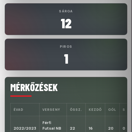
SÁRGA
12
PIROS
1
MÉRKŐZÉSEK
ÉVAD
VERSENY
ÖSSZ.
KEZDŐ
GÓL
S
Férfi
2022/2023
Futsal NB
22
16
20
0