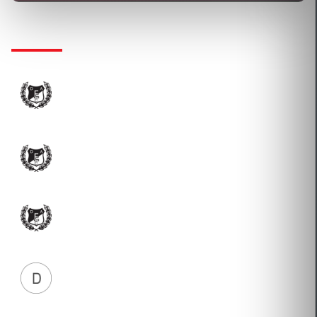
KLUBTÖRTÉNET
DEBRECENI EGYETEM ATLÉTIKAI CLUB SPORT
NONPROFIT KÖZHASZNÚ KFT.
2022-07-01 Átigazolás
DEBRECENI EGYETEM ATLÉTIKAI CLUB SPORT
NONPROFIT KÖZHASZNÚ KFT.
2019-08-21 Átigazolás
DEBRECENI EGYETEMI ATLÉTIKAI CLUB
2018-01-11 Átigazolás
DVSC LA LÉTESÍTMÉNYFENNTARTÓ NONPROFIT
KFT.
2014-11-21 Új igazolás