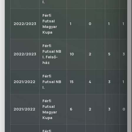
I.
Férfi
Futsal
2022/2023
1
0
1
1
Magyar
Kupa
Férfi
Futsal NB
2022/2023
10
2
5
3
I. Felső-
ház
Férfi
2021/2022
Futsal NB
15
4
3
1
I.
Férfi
Futsal
2021/2022
6
2
3
0
Magyar
Kupa
Férfi