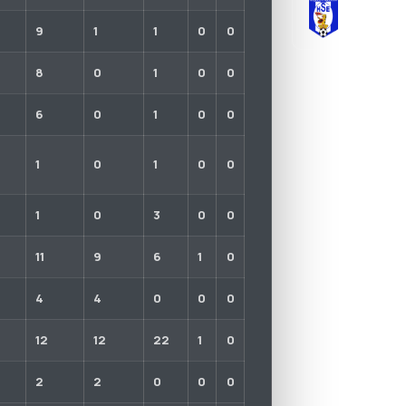
HAJDÚSZ
2013-01-15
9
1
1
0
0
8
0
1
0
0
6
0
1
0
0
1
0
1
0
0
1
0
3
0
0
11
9
6
1
0
4
4
0
0
0
12
12
22
1
0
2
2
0
0
0