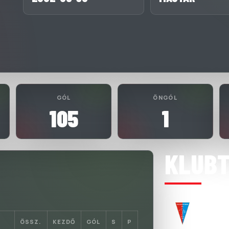
GÓL
ÖNGÓL
105
1
KLUB
BALMAZÚ
2025-07-15
ÖSSZ.
KEZDŐ
GÓL
S
P