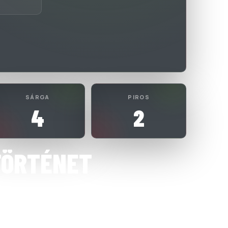
SÁRGA
PIROS
4
2
TÖRTÉNET
JVÁROSI FOOTBALL CLUB
 Átigazolás