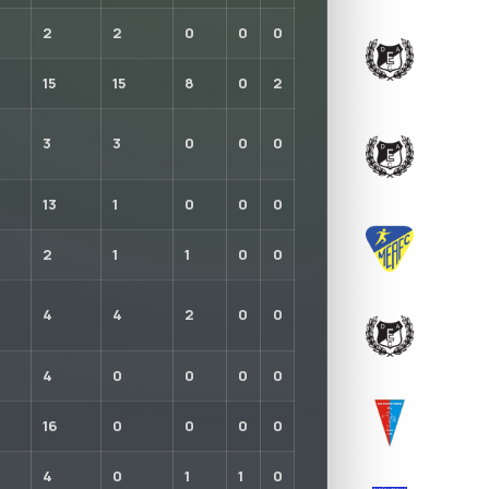
2
2
0
0
0
DEBRECEN
KÖZHASZ
2023-07-0
15
15
8
0
2
DEBRECEN
3
3
0
0
0
KÖZHASZ
2023-02-0
13
1
0
0
0
MISKOLCI
2
1
1
0
0
2021-09-13
4
4
2
0
0
DEBRECEN
2019-12-10
4
0
0
0
0
BALMAZÚ
16
0
0
0
0
2017-11-30
4
0
1
1
0