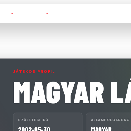
TOTT
FUTSAL
BAJNOKSÁGOK
KLUBOK
JÁTÉKOS PROFIL
MAGYAR L
SZÜLETÉSI IDŐ
ÁLLAMPOLGÁRSÁG
2002-05-30
MAGYAR