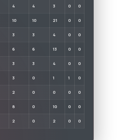
4
4
3
0
0
10
10
21
0
0
3
3
4
0
0
6
6
13
0
0
3
3
4
0
0
3
0
1
1
0
2
0
0
0
0
8
0
10
0
0
2
0
2
0
0