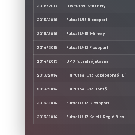
2016/2017
U15 futsal 6-10.hely
2015/2016
Futsal U15 B csoport
2015/2016
Futsal U-15 1-8.hely
2014/2015
Futsal U-13 F csoport
2014/2015
U-13 futsal rájátszás
2013/2014
Fiú futsal U13 Középdöntő `B`
2013/2014
Fiú futsal U13 Döntő
2013/2014
Futsal U-13 D.csoport
2013/2014
Futsal U-13 Keleti-Régió B.cs