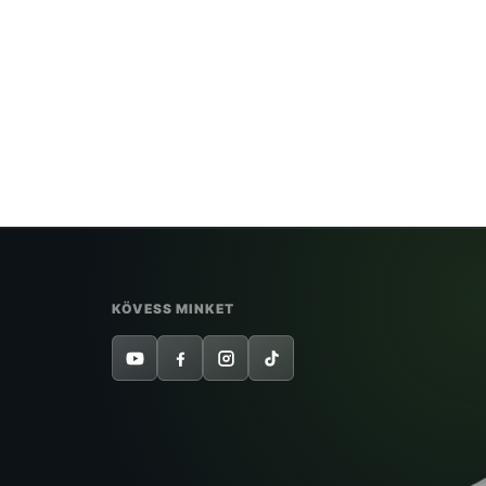
FUTSAL CLUB SPORTEGYESÜLET
 Új igazolás
KÖVESS MINKET