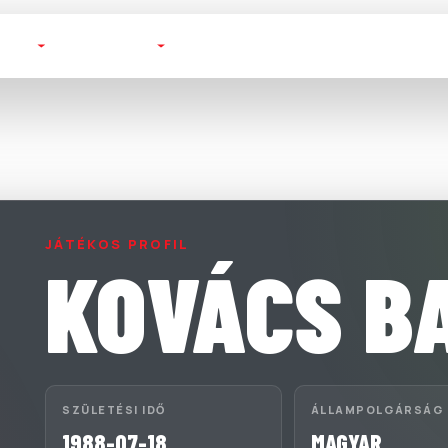
TOTT
FUTSAL
BAJNOKSÁGOK
KLUBOK
JÁTÉKOS PROFIL
KOVÁCS B
SZÜLETÉSI IDŐ
ÁLLAMPOLGÁRSÁG
1988-07-18
MAGYAR