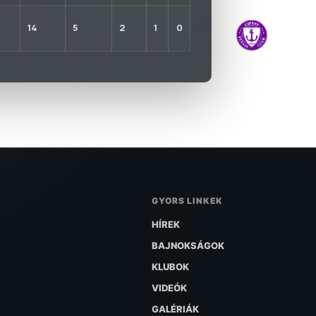
ÚJPEST 
14
5
2
1
0
2020-09-01
GYORS LINKEK
HÍREK
BAJNOKSÁGOK
KLUBOK
VIDEÓK
GALÉRIÁK