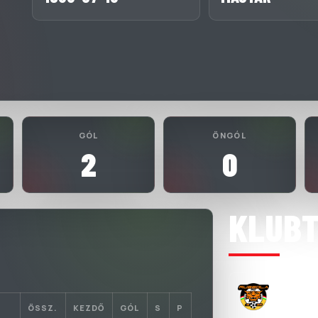
GÓL
ÖNGÓL
2
0
KLUB
RUBIKA F
2021-11-04
ÖSSZ.
KEZDŐ
GÓL
S
P