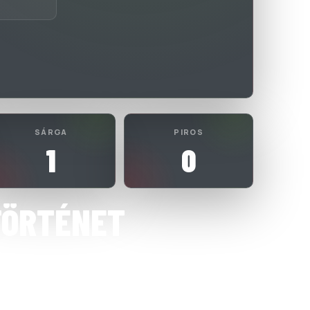
SÁRGA
PIROS
1
0
TÖRTÉNET
UTSAL SPORTSZERVEZŐ KFT.
 Átigazolás