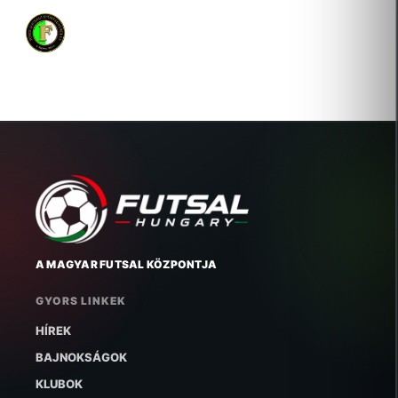
FŐNIX IFJÚSÁGI KÖZHASZNÚ SPORTEGYESÜLET
2018-03-09 Új igazolás
A MAGYAR FUTSAL KÖZPONTJA
GYORS LINKEK
HÍREK
BAJNOKSÁGOK
KLUBOK