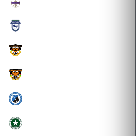
2025-07-28 Átigazolás
SG FUTSAL PRO-SPORT KFT.
2023-07-20 Átigazolás
RUBIKA FUTSAL SPORTSZERVEZŐ KFT.
2022-08-01 Átigazolás
RUBIKA FUTSAL SPORTSZERVEZŐ KFT.
2020-10-27 Átigazolás
KISTARCSAI VÁROSI SPORT CLUB
2019-09-02 Átigazolás
LEVEGŐ-ENERGIA HUNGARY FOOTBALL CLUB
2018-09-03 Átigazolás