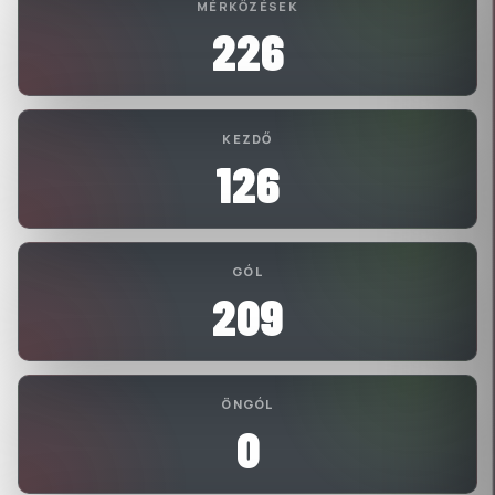
MÉRKŐZÉSEK
226
KEZDŐ
126
GÓL
209
ÖNGÓL
0