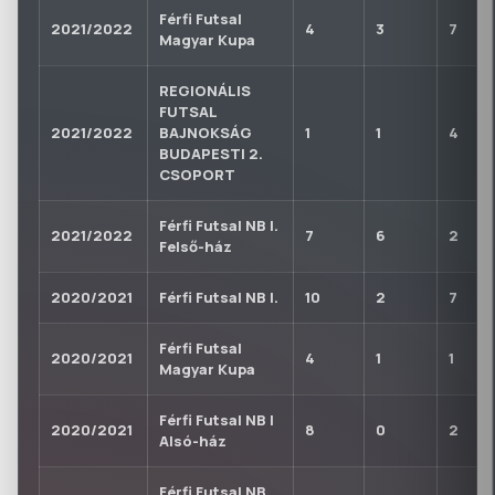
Férfi Futsal
2021/2022
4
3
7
Magyar Kupa
REGIONÁLIS
FUTSAL
2021/2022
BAJNOKSÁG
1
1
4
BUDAPESTI 2.
CSOPORT
Férfi Futsal NB I.
2021/2022
7
6
2
Felső-ház
2020/2021
Férfi Futsal NB I.
10
2
7
Férfi Futsal
2020/2021
4
1
1
Magyar Kupa
Férfi Futsal NB I
2020/2021
8
0
2
Alsó-ház
Férfi Futsal NB