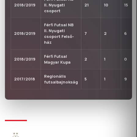
2018/2019
II. Nyugati
21
10
15
csoport
Férfi Futsal NB
II. Nyugati
2018/2019
7
2
6
csoport Felső-
ház
Férfi Futsal
2018/2019
2
1
0
Magyar Kupa
Regionális
2017/2018
5
1
9
futsalbajnokság
KLUBTÖRTÉNET
ÚJPEST 1885 FUTBALL KFT.