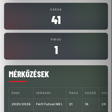
SÁRGA
41
PIROS
1
MÉRKŐZÉSEK
ÉVAD
VERSENY
ÖSSZ.
KEZDŐ
GÓL
2025/2026
Férfi Futsal NB I.
21
16
28