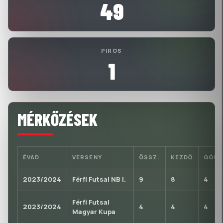
49
PIROS
1
MÉRKŐZÉSEK
ÉVAD
VERSENY
ÖSSZ.
KEZDŐ
GÓL
2023/2024
Férfi Futsal NB I.
9
8
4
Férfi Futsal
2023/2024
4
4
4
Magyar Kupa