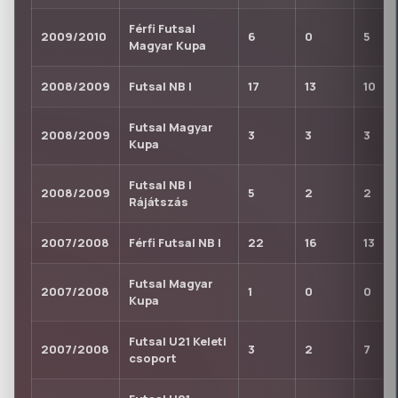
Férfi Futsal
2009/2010
6
0
5
Magyar Kupa
2008/2009
Futsal NB I
17
13
10
Futsal Magyar
2008/2009
3
3
3
Kupa
Futsal NB I
2008/2009
5
2
2
Rájátszás
2007/2008
Férfi Futsal NB I
22
16
13
Futsal Magyar
2007/2008
1
0
0
Kupa
Futsal U21 Keleti
2007/2008
3
2
7
csoport