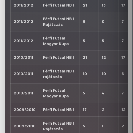
2011/2012
Férfi Futsal NB I
21
13
17
Férfi Futsal NB I
2011/2012
8
0
7
Rájátszás
Férfi Futsal
2011/2012
5
5
7
Magyar Kupa
2010/2011
Férfi Futsal NB I
21
12
17
Férfi Futsal NB I
2010/2011
10
10
6
rájátszás
Férfi Futsal
2010/2011
5
4
7
Magyar Kupa
2009/2010
Férfi Futsal NB I
17
2
12
Férfi Futsal NB I
2009/2010
5
1
2
Rájátszás