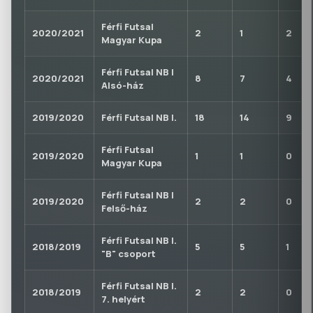
Férfi Futsal
2020/2021
2
1
2
Magyar Kupa
Férfi Futsal NB I
2020/2021
8
7
4
Alsó-ház
2019/2020
Férfi Futsal NB I.
18
14
9
Férfi Futsal
2019/2020
1
1
0
Magyar Kupa
Férfi Futsal NB I
2019/2020
2
2
0
Felső-ház
Férfi Futsal NB I.
2018/2019
5
5
1
"B" csoport
Férfi Futsal NB I.
2018/2019
2
2
0
7. helyért