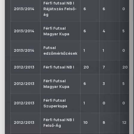
Férfi futsal NB I
2013/2014
Rájátszás Felső-
6
6
0
ág
Férfi Futsal
2013/2014
6
4
5
Magyar Kupa
Futsal
2013/2014
1
1
0
edzőmérkőzések
2012/2013
Férfi futsal NB I
20
7
20
Férfi Futsal
2012/2013
6
3
5
Magyar Kupa
Férfi Futsal
2012/2013
1
0
0
Szuperkupa
Férfi futsal NB I
2012/2013
10
8
12
Felső-Ág