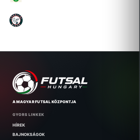
GÖDÖLLŐI FUTSAL KLUB
2007-09-03 Új igazolás
A MAGYAR FUTSAL KÖZPONTJA
GYORS LINKEK
HÍREK
BAJNOKSÁGOK