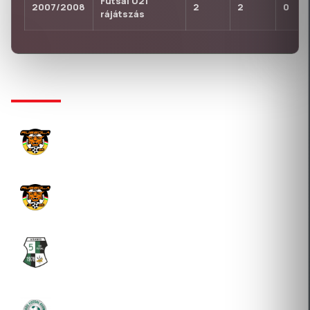
Futsal U21
2007/2008
2
2
0
rájátszás
KLUBTÖRTÉNET
RUBIKA FUTSAL SPORTSZERVEZŐ KFT.
2021-09-28 Átigazolás
RUBIKA FUTSAL SPORTSZERVEZŐ KFT.
2021-07-19 Átigazolás
ARAMIS SPORT EGYESÜLET
2019-02-20 Átigazolás
SZC FUTSAL SPORTSZERVEZŐ ÉS ÜZEMELTETŐ
KFT.