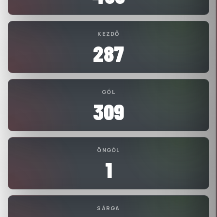
KEZDŐ
287
GÓL
309
ÖNGÓL
1
SÁRGA