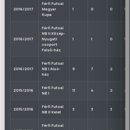
Férfi Futsal
2016/2017
Magyar
1
0
0
1
Kupa
Férfi Futsal
NB II Közép-
2016/2017
Nyugati
1
1
0
1
csoport
Felső-ház
Férfi Futsal
2016/2017
NB I Alsó-
9
7
2
3
ház
Férfi Futsal
2015/2016
11
4
2
2
NB I
Férfi Futsal
2015/2016
3
3
3
1
NB II Kelet
Férfi Futsal