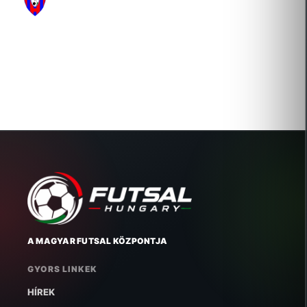
2012-01-06 Átigazolás
EURO GLOBAL FINANCING KERESKEDELMI ÉS
SZOLGÁLTATÓ KFT.
2009-10-26 Új igazolás
A MAGYAR FUTSAL KÖZPONTJA
GYORS LINKEK
HÍREK