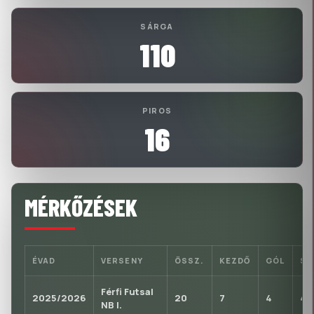
SÁRGA
110
PIROS
16
MÉRKŐZÉSEK
ÉVAD
VERSENY
ÖSSZ.
KEZDŐ
GÓL
S
Férfi Futsal
2025/2026
20
7
4
4
NB I.