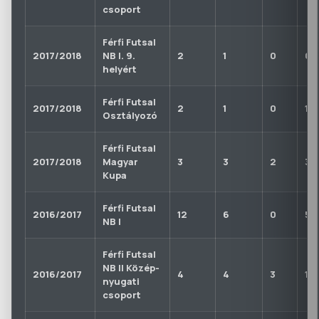
csoport
Férfi Futsal
2017/2018
NB I. 9.
2
1
0
0
helyért
Férfi Futsal
2017/2018
2
1
0
1
Osztályozó
Férfi Futsal
2017/2018
Magyar
3
3
2
3
Kupa
Férfi Futsal
2016/2017
12
6
0
5
NB I
Férfi Futsal
NB II Közép-
2016/2017
4
4
3
1
nyugati
csoport