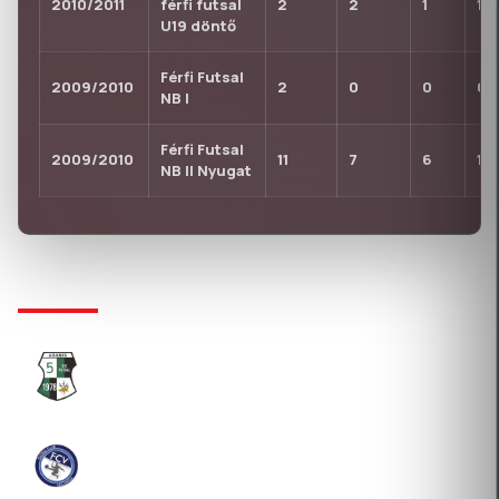
2010/2011
férfi futsal
2
2
1
1
U19 döntő
Férfi Futsal
2009/2010
2
0
0
0
NB I
Férfi Futsal
2009/2010
11
7
6
1
NB II Nyugat
KLUBTÖRTÉNET
ARAMIS SPORT EGYESÜLET
2022-08-01 Átigazolás
FCV SPORTSZERVEZŐ KFT.
2018-08-22 Átigazolás