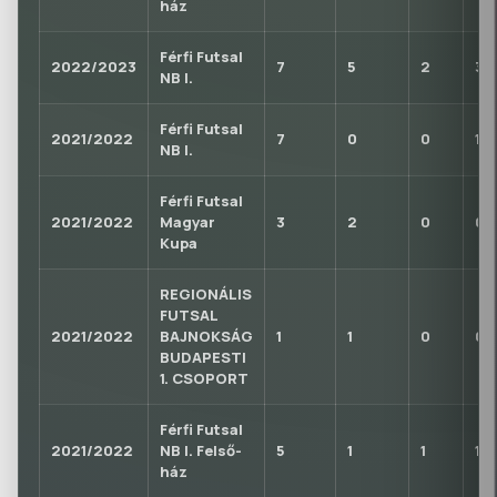
ház
Férfi Futsal
2022/2023
7
5
2
3
NB I.
Férfi Futsal
2021/2022
7
0
0
1
NB I.
Férfi Futsal
2021/2022
Magyar
3
2
0
0
Kupa
REGIONÁLIS
FUTSAL
2021/2022
BAJNOKSÁG
1
1
0
0
BUDAPESTI
1. CSOPORT
Férfi Futsal
2021/2022
NB I. Felső-
5
1
1
1
ház