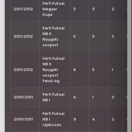
Férfi Futsal
2011/2012
Magyar
3
3
2
2
Kupa
Férfi Futsal
NB II
2011/2012
5
5
3
1
Nyugati
csoport
Férfi Futsal
NB II
2011/2012
Nyugati
6
5
1
1
csoport
Felső-ág
Férfi Futsal
2010/2011
6
1
0
0
NB I
Férfi Futsal
2010/2011
NB I
9
4
2
4
rájátszás