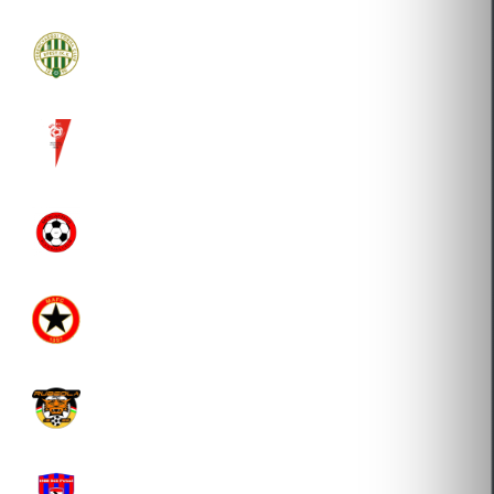
FTC FUTSAL-FOOTGOLF KFT.
2016-08-09 Átigazolás
MVFC SPORTSZERVEZŐ KFT.
2014-01-10 Átigazolás
MŰEGYETEMI FOOTBALL CLUB
2013-01-07 Átigazolás
MŰEGYETEMI ATLÉTIKAI ÉS FOOTBALL CLUB
2013-01-07 Átigazolás
RUBEOLA FOOTBALL CLUB
2012-08-27 Átigazolás
1988 DÉLI FUTSAL CLUB