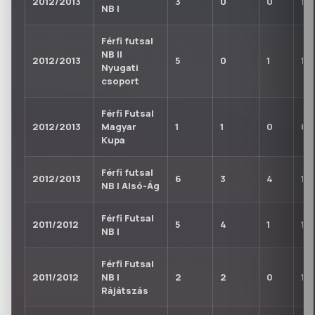
2012/2013
3
0
0
1
NB I
Férfi futsal
NB II
2012/2013
5
0
1
1
Nyugati
csoport
Férfi Futsal
2012/2013
Magyar
1
1
0
0
Kupa
Férfi futsal
2012/2013
6
3
4
1
NB I Alsó-Ág
Férfi Futsal
2011/2012
5
4
1
1
NB I
Férfi Futsal
2011/2012
NB I
2
2
0
1
Rájátszás