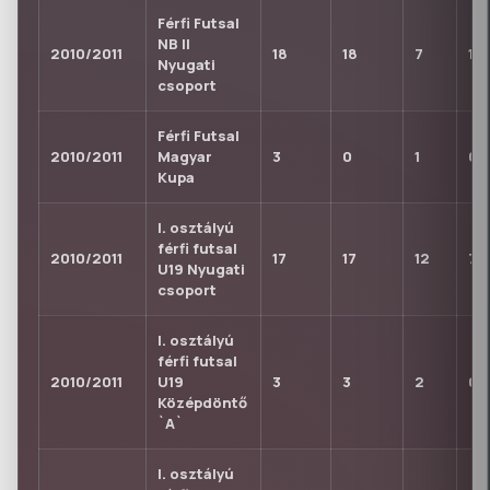
Férfi Futsal
NB II
2010/2011
18
18
7
10
Nyugati
csoport
Férfi Futsal
2010/2011
Magyar
3
0
1
0
Kupa
I. osztályú
férfi futsal
2010/2011
17
17
12
7
U19 Nyugati
csoport
I. osztályú
férfi futsal
2010/2011
U19
3
3
2
0
Középdöntő
`A`
I. osztályú