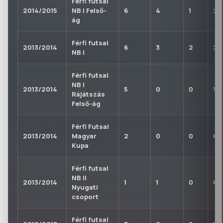
Férfi futsal
2014/2015
NB I Felső-
6
4
1
2
ág
Férfi futsal
2013/2014
6
3
2
2
NB I
Férfi futsal
NB I
2013/2014
5
0
0
1
Rájátszás
Felső-ág
Férfi Futsal
2013/2014
Magyar
2
0
0
0
Kupa
Férfi futsal
NB II
2013/2014
1
1
0
0
Nyugati
csoport
Férfi futsal