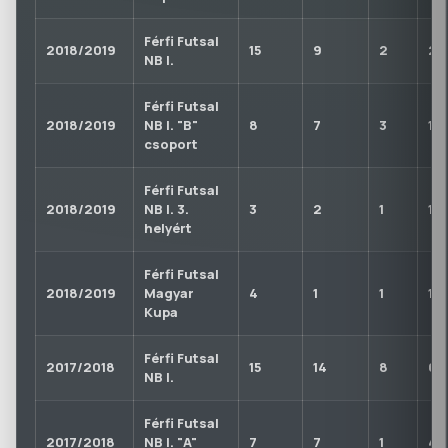
Férfi Futsal
2018/2019
15
9
2
2
NB I.
Férfi Futsal
2018/2019
NB I. "B"
8
7
3
1
csoport
Férfi Futsal
2018/2019
NB I. 3.
3
2
1
1
helyért
Férfi Futsal
2018/2019
Magyar
4
1
1
1
Kupa
Férfi Futsal
2017/2018
15
14
8
6
NB I.
Férfi Futsal
2017/2018
NB I. "A"
7
7
1
4