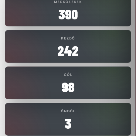
MÉRKŐZÉSEK
390
KEZDŐ
242
GÓL
98
ÖNGÓL
3