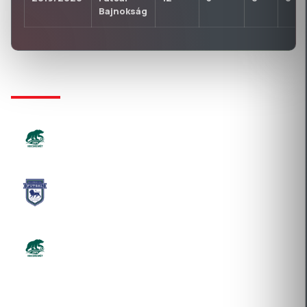
Bajnokság
KLUBTÖRTÉNET
DIRNER-SILAND FUTSAL CLUB EGYESÜLET
2022-09-12 Átigazolás
SG FUTSAL PRO-SPORT KFT.
2021-08-02 Átigazolás
DIRNER-SILAND FUTSAL CLUB EGYESÜLET
2019-09-18 Új igazolás