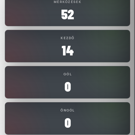
MÉRKŐZÉSEK
52
KEZDŐ
14
GÓL
0
ÖNGÓL
0