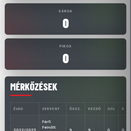
SÁRGA
0
PIROS
0
MÉRKŐZÉSEK
ÉVAD
VERSENY
ÖSSZ.
KEZDŐ
GÓL
S
Férfi
Felnőtt
2022/2023
9
9
0
0