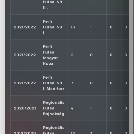
Futsal NB
III.
Férfi
2021/2022
Futsal NB
18
1
0
0
I.
Férfi
Futsal
2021/2022
2
0
0
0
Magyar
Kupa
Férfi
2021/2022
Futsal NB
7
0
0
0
I. Alsó-ház
Regionális
2020/2021
Futsal
4
1
0
0
Bajnokság
Regionális
2019/2020
Futsal
12
3
0
0