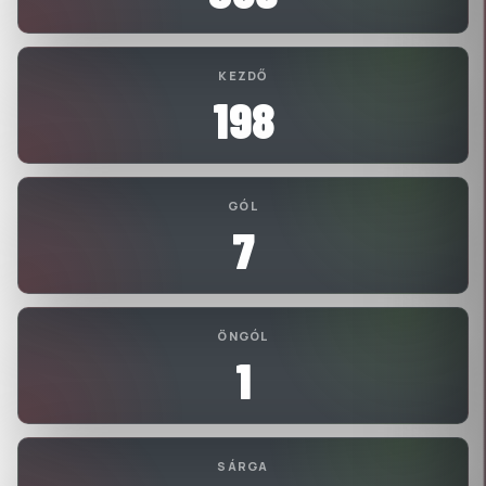
KEZDŐ
198
GÓL
7
ÖNGÓL
1
SÁRGA