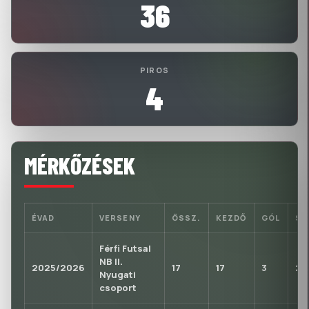
36
PIROS
4
MÉRKŐZÉSEK
ÉVAD
VERSENY
ÖSSZ.
KEZDŐ
GÓL
S
Férfi Futsal
NB II.
2025/2026
17
17
3
2
Nyugati
csoport