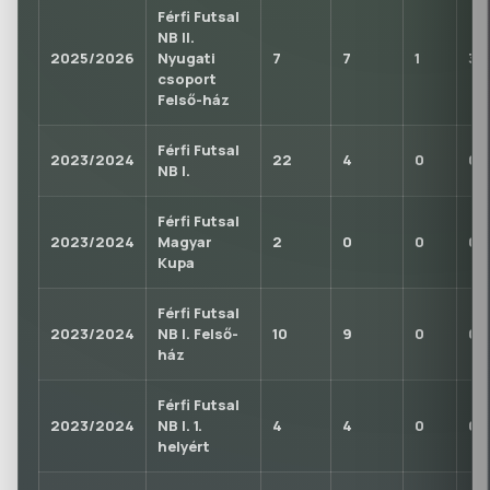
Férfi Futsal
NB II.
2025/2026
Nyugati
7
7
1
3
csoport
Felső-ház
Férfi Futsal
2023/2024
22
4
0
0
NB I.
Férfi Futsal
2023/2024
Magyar
2
0
0
0
Kupa
Férfi Futsal
2023/2024
NB I. Felső-
10
9
0
0
ház
Férfi Futsal
2023/2024
NB I. 1.
4
4
0
0
helyért