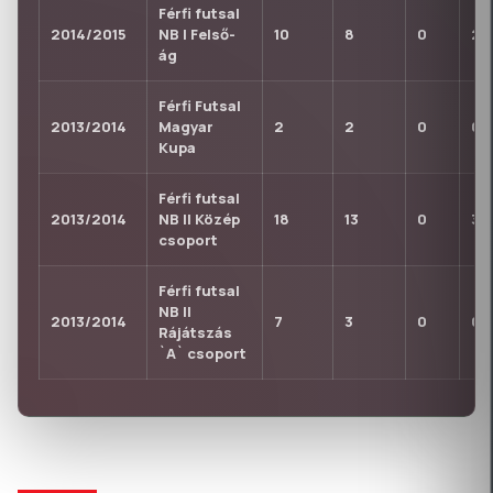
Férfi futsal
2014/2015
NB I Felső-
10
8
0
2
ág
Férfi Futsal
2013/2014
Magyar
2
2
0
0
Kupa
Férfi futsal
2013/2014
NB II Közép
18
13
0
3
csoport
Férfi futsal
NB II
2013/2014
7
3
0
0
Rájátszás
`A` csoport
KLUBTÖRTÉNET