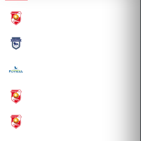
DUNAÚJVÁROSI EGYETEM SPORTEGYESÜLET
2025-08-27 Átigazolás
SG FUTSAL PRO-SPORT KFT.
2021-08-02 Átigazolás
SCORE-GOAL SZABADIDŐSPORT, KERESKEDELMI
ÉS SZOLGÁLTATÓ KFT.
2021-01-15 Átigazolás
DUNAÚJVÁROSI EGYETEM SPORTEGYESÜLET
2020-08-01 Új igazolás
DUNAÚJVÁROSI EGYETEM SPORTEGYESÜLET
2013-09-03 Új igazolás