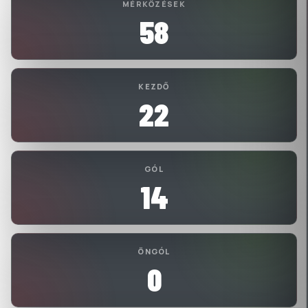
MÉRKŐZÉSEK
58
KEZDŐ
22
GÓL
14
ÖNGÓL
0