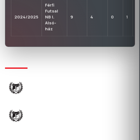
Férfi
Futsal
2024/2025
NB I.
9
4
0
1
0
Alsó-
ház
KLUBTÖRTÉNET
DEBRECENI EGYETEM ATLÉTIKAI CLUB SPORT
NONPROFIT KÖZHASZNÚ KFT.
2024-08-05 Átigazolás
DEBRECENI EGYETEM ATLÉTIKAI CLUB SPORT
NONPROFIT KÖZHASZNÚ KFT.
2024-08-05 Átigazolás