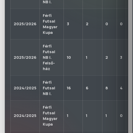
NB I.
Férfi
Futsal
2025/2026
3
2
0
0
0
Magyar
Kupa
Férfi
Futsal
2025/2026
NB I.
10
1
2
3
0
Felső-
ház
Férfi
2024/2025
Futsal
16
6
8
4
0
NB I.
Férfi
Futsal
2024/2025
1
1
1
0
0
Magyar
Kupa