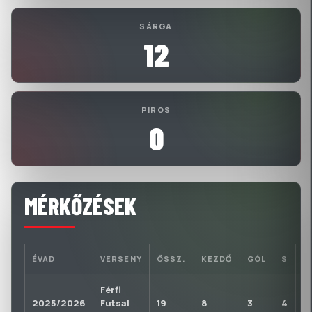
SÁRGA
12
PIROS
0
MÉRKŐZÉSEK
ÉVAD
VERSENY
ÖSSZ.
KEZDŐ
GÓL
S
P
Férfi
2025/2026
Futsal
19
8
3
4
0