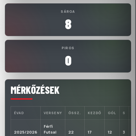
SÁRGA
8
PIROS
0
MÉRKŐZÉSEK
ÉVAD
VERSENY
ÖSSZ.
KEZDŐ
GÓL
S
P
Férfi
2025/2026
Futsal
22
17
12
3
0