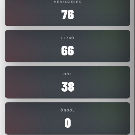
MÉRKŐZÉSEK
76
KEZDŐ
66
GÓL
38
ÖNGÓL
0