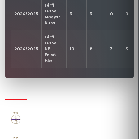
Férfi
Futsal
2024/2025
3
3
0
0
0
Magyar
Kupa
Férfi
Futsal
2024/2025
NB I.
10
8
3
3
0
Felső-
ház
KLUBTÖRTÉNET
ÚJPEST 1885 FUTBALL KFT.
2024-07-30 Átigazolás