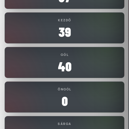
KEZDŐ
39
GÓL
40
ÖNGÓL
0
SÁRGA