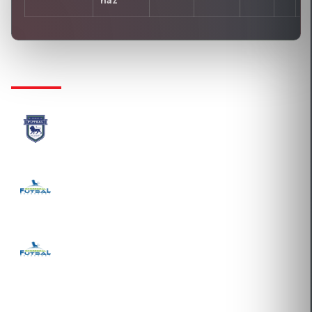
ház
KLUBTÖRTÉNET
SG FUTSAL PRO-SPORT KFT.
2021-08-13 Átigazolás
SCORE-GOAL SZABADIDŐSPORT, KERESKEDELMI
ÉS SZOLGÁLTATÓ KFT.
2020-08-28 Átigazolás
SCORE-GOAL SZABADIDŐSPORT, KERESKEDELMI
ÉS SZOLGÁLTATÓ KFT.
2020-08-28 Átigazolás