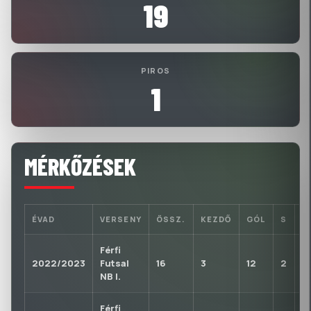
19
PIROS
1
MÉRKŐZÉSEK
ÉVAD
VERSENY
ÖSSZ.
KEZDŐ
GÓL
S
P
Férfi
2022/2023
Futsal
16
3
12
2
0
NB I.
Férfi